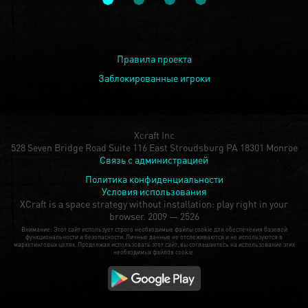
Правила проекта
Заблокированные игроки
Xcraft Inc
528 Seven Bridge Road Suite 116 East Stroudsburg PA 18301 Monroe
Связь с администрацией
Политика конфиденциальности
Условия использования
XCraft is a space strategy without installation: play right in your
browser.
2009 — 2526
Внимание: Этот сайт использует строго необходимые файлы cookie для обеспечения базовой
функциональности и безопасности. Личные данные не отслеживаются и не используются в
маркетинговых целях. Продолжая использовать этот сайт, вы соглашаетесь на использование этих
необходимых файлов cookie.