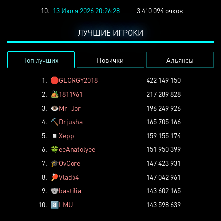
10.
13 Июля 2026 20:26:28
3 410 094 очков
ЛУЧШИЕ ИГРОКИ
Топ лучших
Новички
Альянсы
1.
🛑
GEORGY2018
422 149 150
2.
🏕️
1811961
217 289 828
3.
👁️
Mr_Jor
196 249 926
4.
⛏️
Drjusha
165 705 166
5.
◽
Xepp
159 155 174
6.
🍀
eeAnatolyee
151 950 399
7.
🎓
OvCore
147 423 931
8.
🏓
Vlad54
147 042 961
9.
🐨
bastilia
143 602 165
10.
8️⃣
LMU
143 598 639