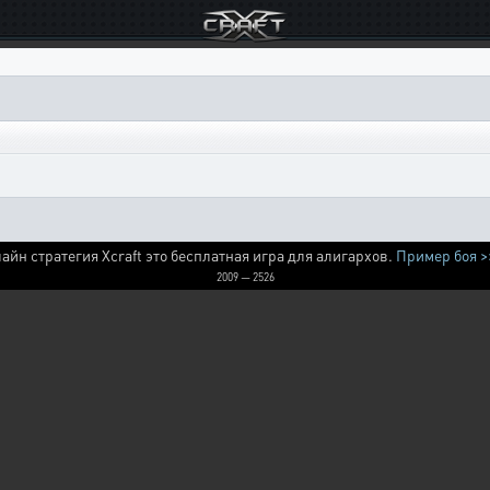
айн стратегия Xcraft это бесплатная игра для алигархов.
Пример боя >
2009 — 2526