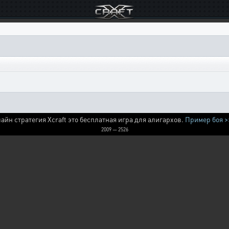
айн стратегия Xcraft это бесплатная игра для алигархов.
Пример боя >
2009 — 2526