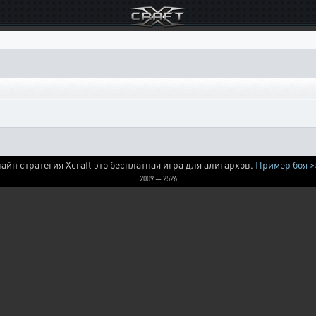
айн стратегия Xcraft это бесплатная игра для алигархов.
Пример боя >
2009 — 2526