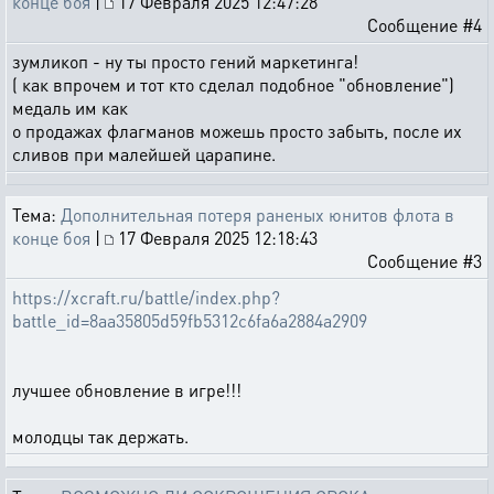
конце боя
|
17 Февраля 2025 12:47:28
Сообщение #4
зумликоп - ну ты просто гений маркетинга!
( как впрочем и тот кто сделал подобное "обновление")
медаль им как
о продажах флагманов можешь просто забыть, после их
сливов при малейшей царапине.
Тема:
Дополнительная потеря раненых юнитов флота в
конце боя
|
17 Февраля 2025 12:18:43
Сообщение #3
https://xcraft.ru/battle/index.php?
battle_id=8aa35805d59fb5312c6fa6a2884a2909
лучшее обновление в игре!!!
молодцы так держать.