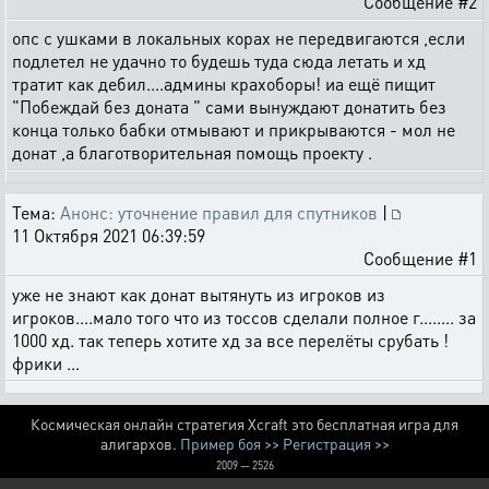
Сообщение #2
опс с ушками в локальных корах не передвигаются ,если
подлетел не удачно то будешь туда сюда летать и хд
тратит как дебил....админы крахоборы! иа ещё пищит
"Побеждай без доната " сами вынуждают донатить без
конца только бабки отмывают и прикрываются - мол не
донат ,а благотворительная помощь проекту .
Тема:
Анонс: уточнение правил для спутников
|
11 Октября 2021 06:39:59
Сообщение #1
уже не знают как донат вытянуть из игроков из
игроков....мало того что из тоссов сделали полное г........ за
1000 хд. так теперь хотите хд за все перелёты срубать !
фрики ...
Космическая онлайн стратегия Xcraft это бесплатная игра для
алигархов.
Пример боя >>
Регистрация >>
2009 — 2526