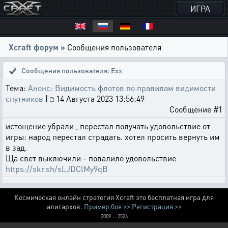
ИГРА
Xcraft форум
» Сообщения пользователя
Сообщения пользователя: Exx
Тема:
Анонс: Видимость флотов по правилам видимости
спутников
|
14 Августа 2023 13:56:49
Сообщение #1
истощение убрали , перестал получать удовольствие от
игры: народ перестал страдать. хотел просить вернуть им
в зад.
Ща свет выключили - повалило удовольствие
https://skr.sh/sLJDClMy9qB
Космическая онлайн стратегия Xcraft это бесплатная игра для
алигархов.
Пример боя >>
Регистрация >>
2009 — 2526