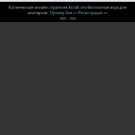
Космическая онлайн стратегия Xcraft это бесплатная игра для
алигархов.
Пример боя >>
Регистрация >>
2009 — 2526