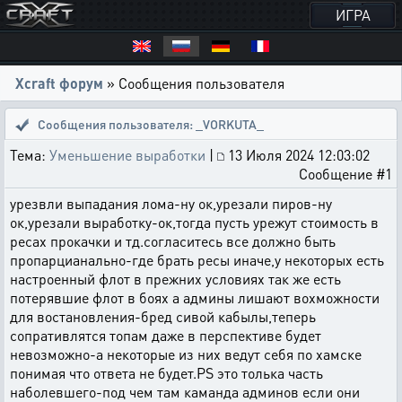
ИГРА
Xcraft форум
» Сообщения пользователя
Сообщения пользователя: _VORKUTA_
Тема:
Уменьшение выработки
|
13 Июля 2024 12:03:02
Сообщение #1
урезвли выпадания лома-ну ок,урезали пиров-ну
ок,урезали выработку-ок,тогда пусть урежут стоимость в
ресах прокачки и тд.согласитесь все должно быть
пропарцианально-где брать ресы иначе,у некоторых есть
настроенный флот в прежних условиях так же есть
потерявшие флот в боях а админы лишают вохможности
для востановления-бред сивой кабылы,теперь
сопративлятся топам даже в перспективе будет
невозможно-а некоторые из них ведут себя по хамске
понимая что ответа не будет.PS это толька часть
наболевшего-под чем там каманда админов если они