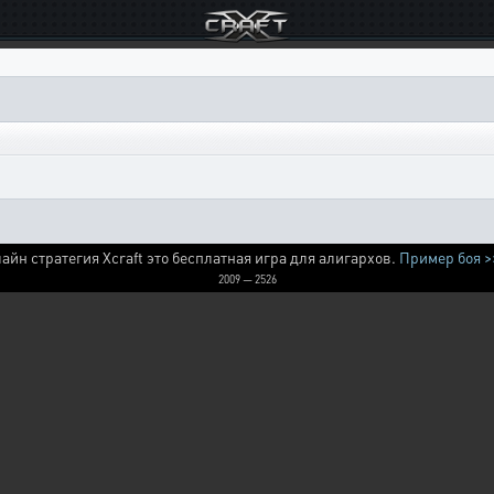
айн стратегия Xcraft это бесплатная игра для алигархов.
Пример боя >
2009 — 2526