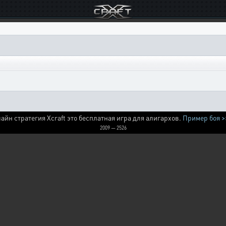
айн стратегия Xcraft это бесплатная игра для алигархов.
Пример боя >
2009 — 2526