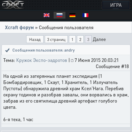
ИГРА
Xcraft форум
» Сообщения пользователя
Далее
Назад
3 страниц
1
2
3
Сообщения пользователя: andry
Тема:
Кружок Экспо-задротов
|
7 Июня 2015 20:03:21
Сообщение #18
На одной из затерянных планет экспедиция (1
Бомбардировщик, 1 Скаут, 1 Хранитель, 1 Излучатель
Пустоты) обнаружила древний храм Ксел'Нага. Перебив
охрану тодинов и разобрав завалы, они ворвались в храм,
забрав из его святилища древний артефакт голубого
цвета.
6-я теха, 1 час