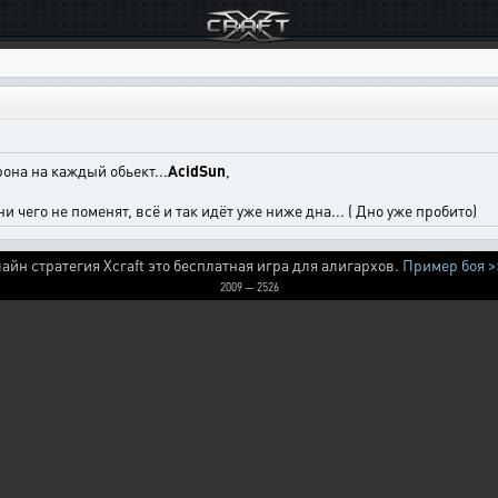
она на каждый обьект...
AcidSun
,
чего не поменят, всё и так идёт уже ниже дна... ( Дно уже пробито)
айн стратегия Xcraft это бесплатная игра для алигархов.
Пример боя >
2009 — 2526