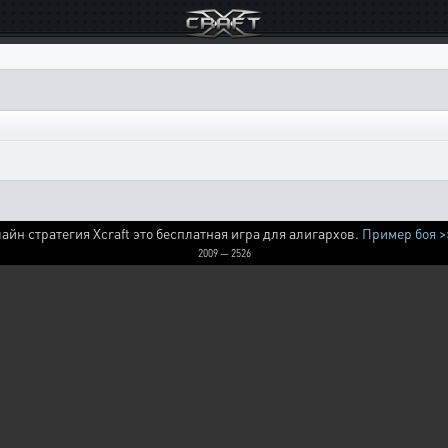
айн стратегия Xcraft это бесплатная игра для алигархов.
Пример боя >
2009 — 2526