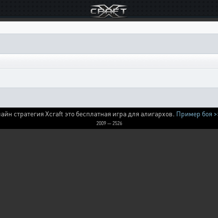
айн стратегия Xcraft это бесплатная игра для алигархов.
Пример боя >
2009 — 2526