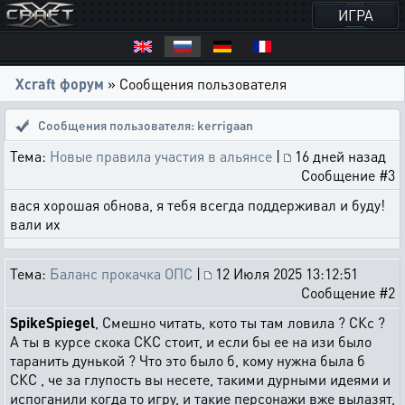
ИГРА
Xcraft форум
» Сообщения пользователя
Сообщения пользователя: kerrigaan
Тема:
Новые правила участия в альянсе
|
16 дней назад
Сообщение #3
вася хорошая обнова, я тебя всегда поддерживал и буду!
вали их
Тема:
Баланс прокачка ОПС
|
12 Июля 2025 13:12:51
Сообщение #2
SpikeSpiegel
, Смешно читать, кото ты там ловила ? СКс ?
А ты в курсе скока СКС стоит, и если бы ее на изи было
таранить дунькой ? Что это было б, кому нужна была б
СКС , че за глупость вы несете, такими дурными идеями и
испоганили когда то игру, и такие персонажи вже вылазят,