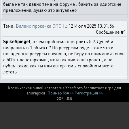
была не так давно тема на форуме , банить за идиотские
предложения, думаю это актуально
Тема:
Баланс прокачка ОПС
|
12 Июля 2025 13:01:56
Сообщение #1
SpikeSpiegel
, в чем проблема построить 5-6 Дуней и
виаранить в 1 объект ? По ресурсам будет тоже что и
вкладенные ресурсы в купола, не беру во внимания топов
с 500+ планетарками , их и так никто не тронет , а по
нубам такие как ты или автор темы спокойно можете
летать
Космическая онлайн стратегия Xcraft это бесплатная игра для
алигархов.
Пример боя >>
Регистрация >>
2009 — 2526