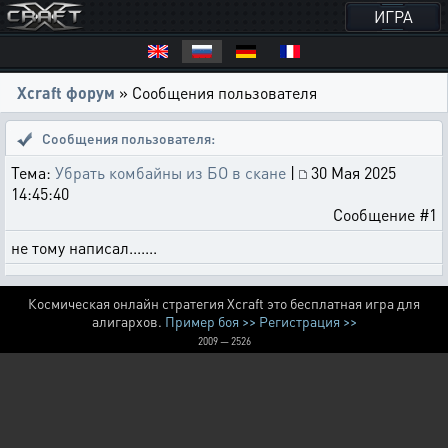
ИГРА
Xcraft форум
» Сообщения пользователя
Сообщения пользователя:
Тема:
Убрать комбайны из БО в скане
|
30 Мая 2025
14:45:40
Сообщение #1
не тому написал.......
Космическая онлайн стратегия Xcraft это бесплатная игра для
алигархов.
Пример боя >>
Регистрация >>
2009 — 2526