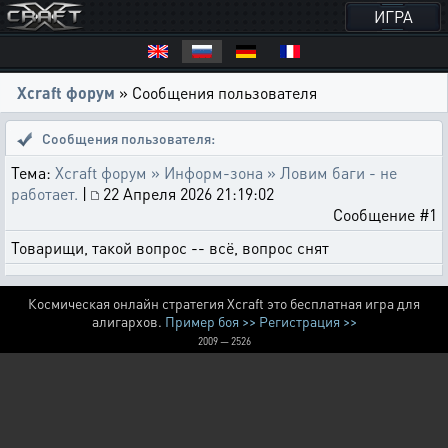
ИГРА
Xcraft форум
» Сообщения пользователя
Сообщения пользователя:
Тема:
Xcraft форум » Информ-зона » Ловим баги - не
работает.
|
22 Апреля 2026 21:19:02
Сообщение #1
Товарищи, такой вопрос -- всё, вопрос снят
Космическая онлайн стратегия Xcraft это бесплатная игра для
алигархов.
Пример боя >>
Регистрация >>
2009 — 2526