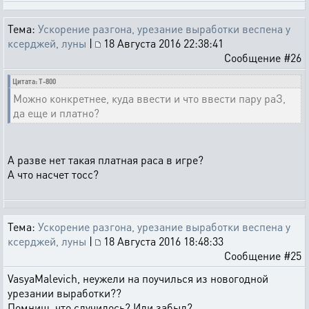
Тема:
Ускорение разгона, урезание выработки веспена у
ксерджей, луны
|
18 Августа 2016 22:38:41
Сообщение #26
Цитата: T-800
Можно конкретнее, куда ввести и что ввести пару раЗ,
да еще и платно?
А разве нет такая платная раса в игре?
А что насчет тосс?
Тема:
Ускорение разгона, урезание выработки веспена у
ксерджей, луны
|
18 Августа 2016 18:48:33
Сообщение #25
VasyaMalevich, неужели на поучилься из новогодной
урезании выработки??
Помниш, что случилось? Или забыл?