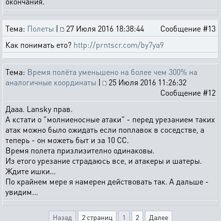
окончания.
Тема:
Полеты
|
27 Июля 2016 18:38:44
Сообщение #13
Как понимать ето?
http://prntscr.com/by7ya9
Тема:
Время полёта уменьшено на более чем 300% на
аналогичные координаты
|
25 Июля 2016 11:26:32
Сообщение #12
Дааа. Lansky прав.
А кстати о "молниеносные атаки" - перед урезанием таких
атак можно было ожидать если поплавок в соседстве, а
теперь - он можеть быт и за 10 СС.
Время полета призлизително одинаковы.
Из етого урезание страдаюсь все, и атакеры и шатеры.
Ждите ишки...
По крайнем мере я намерен действовать так. А дальше -
увидим...
Назад
2 страниц
1
2
Далее