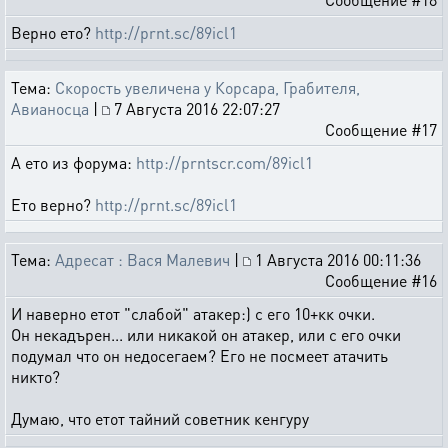
Верно ето?
http://prnt.sc/89icl1
Тема:
Скорость увеличена у Корсара, Грабителя,
Авианосца
|
7 Августа 2016 22:07:27
Сообщение #17
А ето из форума:
http://prntscr.com/89icl1
Ето верно?
http://prnt.sc/89icl1
Тема:
Адресат : Вася Малевич
|
1 Августа 2016 00:11:36
Сообщение #16
И наверно етот "слабой" атакер:) с его 10+кк очки.
Он некадърен... или никакой он атакер, или с его очки
подумал что он недосегаем? Его не посмеет атачить
никто?
Думаю, что етот тайний советник кенгуру