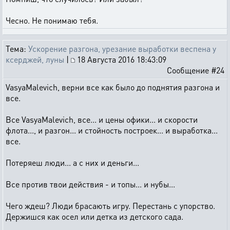
Чесно. Не понимаю тебя.
Тема:
Ускорение разгона, урезание выработки веспена у
ксерджей, луны
|
18 Августа 2016 18:43:09
Сообщение #24
VasyaMalevich, верни все как было до поднятия разгона и
все.
Все VasyaMalevich, все... и цены офики... и скорости
флота..., и разгон... и стойность построек... и выработка...
все.
Потеряеш люди... а с них и деньги...
Все против твои действия - и топы... и нубы...
Чего ждеш? Люди брасають игру. Перестань с упорство.
Держишся как осел или детка из детского сада.