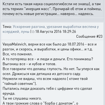
Кстати есть такая наука социология(если не знаеш), а там
есть термин "инерция масс". Прочирай об етом и поймеш,
почему есть новые регистрации... наверно... надеюсь.
Тема:
Ускорение разгона, урезание выработки веспена у
ксерджей, луны
|
18 Августа 2016 18:29:26
Сообщение #23
VasyaMalevich, верни все как было до 18.07.2016 - все и
разгон, и скорось, и выработки, и цены офики... и т.д.
Все, что поменял.
А то потеряеш все - и люди и деньги. Ето понимаеш?
Выгониш все - и нубов и топов.
Все говорили что делаеш глупость. Но нет. Ты уперся как
осел. Држисься как детишка из детского саду.
Неужели не видиш, что всем надоело ( ктоме твой
"тайный советник").
Пытались люди доказать тебя с цифрами что сделал
ерунда.
Ты не слушаеш никого.
А твои громкие слова о "борба с донатом", о