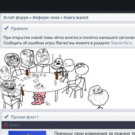
Xcraft форум
»
Информ-зона
»
Книга жалоб
Правила
При открытии новой темы чётко внятно и понятно напишите заголово
Сообщить об ошибках игры (багах) вы можете в разделе
Ловим баги
.
Пропал флот !
💢
Abatur
Приношу свои извинения за ложную те