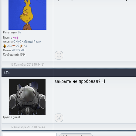
Репутация
86
Группа
xerj
Альянс
OnlyOneTeam4Rever
203
29
63
Очков
28 279 208
Сообщений
1084
12 Сентября 2013 10:14:31
kTa
закрыть не пробовал? =)
Группа
guest
12 Сентября 2013 10:34:43