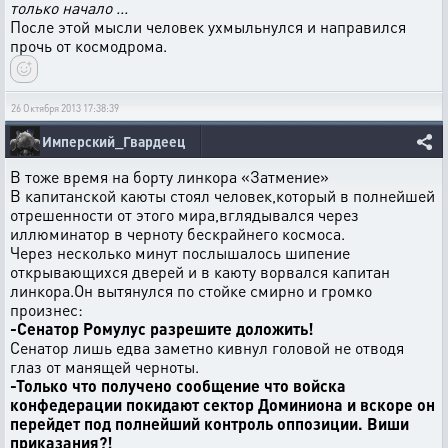
только начало ...
После этой мысли человек ухмыльнулся и направился
прочь от космодрома.
26 Октября 2013 17:38:39
Имперский_Гвардеец
В тоже время на борту линкора «Затмение»
В капитанской каюты стоял человек,который в полнейшей
отрешенности от этого мира,вглядывался через
иллюминатор в черноту бескрайнего космоса.
Через несколько минут послышалось шипение
открывающихся дверей и в каюту ворвался капитан
линкора.Он вытянулся по стойке смирно и громко
произнес:
-Сенатор Ромулус разрешите доложить!
Сенатор лишь едва заметно кивнул головой не отводя
глаз от манящей черноты.
-Только что получено сообщение что войска
конфедерации покидают сектор Доминиона и вскоре он
перейдет под полнейший контроль оппозиции. Виши
приказания?!