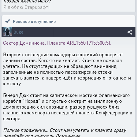
позвал именно меня?
Я люблю Старкрафт!
Роковое отступление
Duke
Сектор Доминиона. Планета ARL1550 [915:500:5].
Второпях последние командиры флотилий проверяют
личный состав. Кого-то не хватает. Кто-то не пожелал
улетать. На отсутствующих не обращают внимания,
заполненные не полностью пассажирские отсеки
запечатываются, а наверх идёт информация о готовности
к отлёту.
Генерл Дюк стоит на капитанском мостике флагманского
корабля "Норад" и с грустью смотрит на миллионную
демонстрацию сил апозиции, развернувшуюся близ
главного космопорта последней планеты Конфедерации в
секторе.
Полное поражение... Стоит нам улететь и планета сразу
перейдёт под контроль Доминиона...