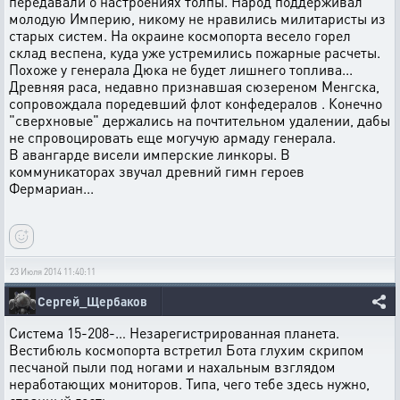
передавали о настроениях толпы. Народ поддерживал
молодую Империю, никому не нравились милитаристы из
старых систем. На окраине космопорта весело горел
склад веспена, куда уже устремились пожарные расчеты.
Похоже у генерала Дюка не будет лишнего топлива...
Древняя раса, недавно признавшая сюзереном Менгска,
сопровождала поредевший флот конфедералов . Конечно
"сверхновые" держались на почтительном удалении, дабы
не спровоцировать еще могучую армаду генерала.
В авангарде висели имперские линкоры. В
коммуникаторах звучал древний гимн героев
Фермариан...
23 Июля 2014 11:40:11
Сергей_Щербаков
Система 15-208-… Незарегистрированная планета.
Вестибюль космопорта встретил Бота глухим скрипом
песчаной пыли под ногами и нахальным взглядом
неработающих мониторов. Типа, чего тебе здесь нужно,