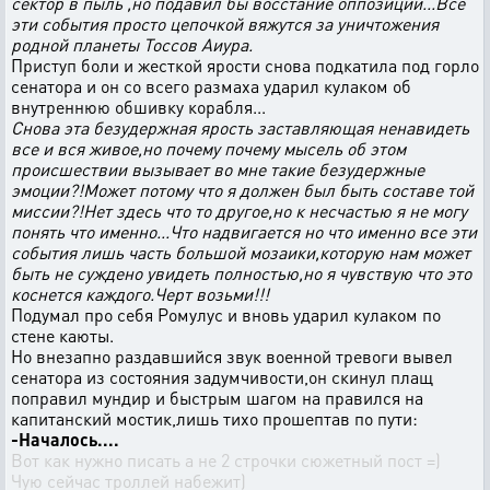
сектор в пыль ,но подавил бы восстание оппозиции...Все
эти события просто цепочкой вяжутся за уничтожения
родной планеты Тоссов Аиура.
Приступ боли и жесткой ярости снова подкатила под горло
сенатора и он со всего размаха ударил кулаком об
внутреннюю обшивку корабля...
Снова эта безудержная ярость заставляющая ненавидеть
все и вся живое,но почему почему мысель об этом
происшествии вызывает во мне такие безудержные
эмоции?!Может потому что я должен был быть составе той
миссии?!Нет здесь что то другое,но к несчастью я не могу
понять что именно...Что надвигается но что именно все эти
события лишь часть большой мозаики,которую нам может
быть не суждено увидеть полностью,но я чувствую что это
коснется каждого.Черт возьми!!!
Подумал про себя Ромулус и вновь ударил кулаком по
стене каюты.
Но внезапно раздавшийся звук военной тревоги вывел
сенатора из состояния задумчивости,он скинул плащ
поправил мундир и быстрым шагом на правился на
капитанский мостик,лишь тихо прошептав по пути:
-Началось....
Вот как нужно писать а не 2 строчки сюжетный пост =)
Чую сейчас троллей набежит)