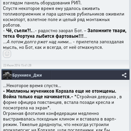
взглядом панель оборудования РИП.
Спустя некоторое время ему удалось оживить
топливоприемник и пара щелчков рубильников оживили
космопорт, взлетное поле и целый ряд монтажных
роботов.
-
Чё, съели?!.
..- радостно заорал Бот. –
Запомните твари,
тетка Фортуна лыбится фартовым!!!
...
…А потом долго ржет над ними…
- прилетела запоздалая
мысль, но Бот, как и всегда, от неё отмахнулся.
23 Июля 2014 15:41:28
Брунниен_Джи
...Некоторое время спустя...
- Миллионы мучеников Корхала еще не отомщены.
Война только еще начинается.-
*Стройная девушка , в
форме офицера повстанцев, встала позади кресла и
посмотрела на экран*.
Огромная флотилия конфедерации медленно
выстраивалась походным клином и вставала в варп-
режим. Тяжелые дредноуты, что некогда устроили
апокалипсис на Корхале, шли последними, как бы