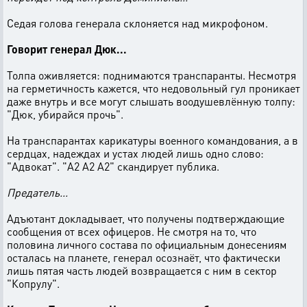
Седая голова генерала склоняется над микрофоном.
Говорит генерал Дюк...
Толпа оживляется: поднимаются транспаранты. Несмотря
на герметичность кажется, что недовольный гул проникает
даже внутрь и все могут слышать воодушевлённую толпу:
"Дюк, убирайся прочь".
На транспарантах карикатуры военного командования, а в
сердцах, надеждах и устах людей лишь одно слово:
"Адвокат". "А2 А2 А2" скандирует публика.
Предатель...
Адъютант докладывает, что получены подтверждающие
сообщения от всех офицеров. Не смотря на то, что
половина личного состава по официальным донесениям
осталась на планете, генерал осознаёт, что фактически
лишь пятая часть людей возвращается с ним в сектор
"Копрулу".