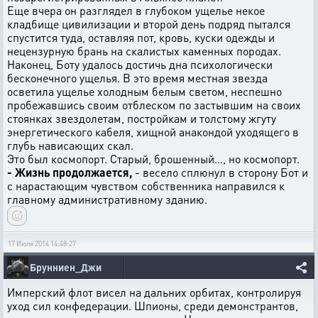
Еще вчера он разглядел в глубоком ущелье некое
кладбище цивилизации и второй день подряд пытался
спустится туда, оставляя пот, кровь, куски одежды и
нецензурную брань на скалистых каменных породах.
Наконец, Боту удалось достичь дна психологически
бесконечного ущелья. В это время местная звезда
осветила ущелье холодным белым светом, неспешно
пробежавшись своим отблеском по застывшим на своих
стоянках звездолетам, постройкам и толстому жгуту
энергетического кабеля, хищной анакондой уходящего в
глубь нависающих скал.
Это был космопорт. Старый, брошенный…, но космопорт.
- Жизнь продолжается,
- весело сплюнул в сторону Бот и
с нарастающим чувством собственника направился к
главному административному зданию.
17 Июля 2014 14:48:27
Брунниен_Джи
Имперский флот висел на дальних орбитах, контролируя
уход сил конфедерации. Шпионы, среди демонстрантов,