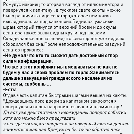
Ромулус наконец то оторвал взгляд от иллюминатора и
повернулся к капитану , в тусклом свете каюты можно
было различить лицо сенатора,которое немножко
выглядывало из под капюшона.Виднелся ужасный
шрам,который тянулся от верхний брови и до скулы
сенатора,также были видны круги под глазами.
Складывалось впечатление,что сенатор вот уже неделю
обходился без сна.После непродолжительных раздумий
сенатор произнес:
-Не думал что кто то сможет дать достойный отпор
силам конфедерации.
Что же в этот конфликт мы вмешиваться не как не
будем у нас и своих проблем по горло.Занимайтесь
дальше эвакуацией гражданского населения из
системы, свободны...
-Есть!
Отдав честь капитан быстрыми шагами вышел из каюты.
*Дождавшись пока двери за капитаном закроются я
повернулся и вновь направил взгляд в иллюминатор.*
Да вот уже действительно неожиданны поворот событий
хотя его можно было предугадать.
я всегда считал,что вопросом не покорный систем должен
заниматься маршал Крег,уж он бы точно обратил весь