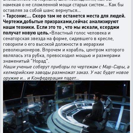
намекая о не сломленной мощи старых систем... Как бы
оставляя за собой шанс вернуться...
- Тарсонис... Скоро там не останется места для людей.
Чертежи,добытые призраками,сейчас анализируют
наши техники. Если это то , что мы искали, ксерджи
получат новую цель.-
Властный голос человека и
сенаторская звезда на форме, сидевшего в кресле,
говорили о его высокой должности в иерархии
революционеров. Впрочем и корабль, центром которого
являлась эта рубка, превосходил мощью и размерами
знаменитый "Норад".
Наши ученые соберут приборы по чертежам с Мар-Сары, а
келморийские заводы размножат заказ. У нас будет новое
оружие и... и Конфедерация падет...