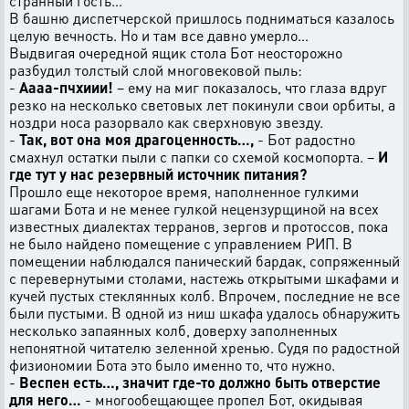
странный гость…
В башню диспетчерской пришлось подниматься казалось
целую вечность. Но и там все давно умерло…
Выдвигая очередной ящик стола Бот неосторожно
разбудил толстый слой многовековой пыль:
-
Аааа-пчхиии!
– ему на миг показалось, что глаза вдруг
резко на несколько световых лет покинули свои орбиты, а
ноздри носа разорвало как сверхновую звезду.
-
Так, вот она моя драгоценность…,
- Бот радостно
смахнул остатки пыли с папки со схемой космопорта. –
И
где тут у нас резервный источник питания?
Прошло еще некоторое время, наполненное гулкими
шагами Бота и не менее гулкой нецензурщиной на всех
известных диалектах терранов, зергов и протоссов, пока
не было найдено помещение с управлением РИП. В
помещении наблюдался панический бардак, сопряженный
с перевернутыми столами, настежь открытыми шкафами и
кучей пустых стеклянных колб. Впрочем, последние не все
были пустыми. В одной из ниш шкафа удалось обнаружить
несколько запаянных колб, доверху заполненных
непонятной читателю зеленной хренью. Судя по радостной
физиономии Бота это было именно то, что нужно.
-
Веспен есть…, значит где-то должно быть отверстие
для него…
- многообещающее пропел Бот, окидывая