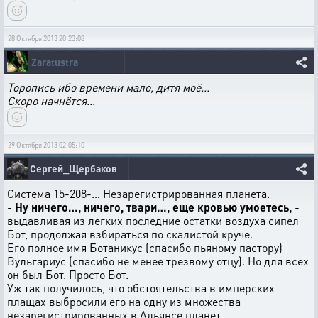
28 Октября 2013 20:23:08
Zaratustra
Торопись ибо времени мало, дитя моё...
Скоро начнётся...
29 Октября 2013 02:05:10
Сергей_Щербаков
Система 15-208-… Незарегистрированная планета.
-
Ну ничего…, ничего, твари…, еще кровью умоетесь,
-
выдавливая из легких последние остатки воздуха сипел
Бот, продолжая взбираться по скалистой круче.
Его полное имя Ботаникус (спасибо пьяному пастору)
Вульгариус (спасибо не менее трезвому отцу). Но для всех
он был Бот. Просто Бот.
Уж так получилось, что обстоятельства в имперских
плащах выбросили его на одну из множества
незарегистрированных в Альянсе планет.