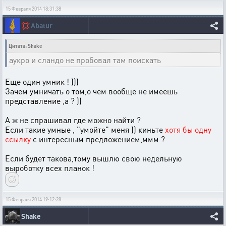
15 Февраля 2014 18:31:38
💢
Abatur
Цитата: Shake
аукро и сландо не пробовал там поискать
Еще один умник ! )))
Зачем умничать о том,о чем вообще не имеешь
представление ,а ? ))
А ж не спрашивал где можно найти ?
Если такие умные , "умойте" меня )) киньте
хотя бы одну
ссылку
с интересным предложением,ммм ?
Если будет такова,тому вышлю свою недельную
выроботку всех планок !
15 Февраля 2014 19:12:28
Shake