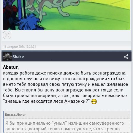
16 Февраля 2014 17:31:31
Shake
Abatur
,
каждая работа даже поиски должна быть вознаграждена,
в данном случае я не вижу того вознаграждения что бы я
вмето тебя подорвал свою пятую точку и нашел желаемое
тебе. Выставил бы цену вознаграждения вот тогда если
бы устроила поговорили, а так , как говорила мнемозина:
"знаешь где находятся леса Амазонки?"
Цитата: Abatur
Я бы принципиально "умыл" излишни самоуверенного
оппонента,который тонко намекнул мне, что я трепло