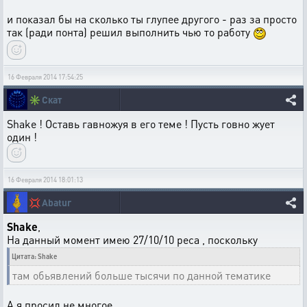
и показал бы на сколько ты глупее другого - раз за просто
так (ради понта) решил выполнить чью то работу
16 Февраля 2014 17:54:25
✳️
Скат
Shake ! Оставь гавножуя в его теме ! Пусть говно жует
один !
16 Февраля 2014 18:01:13
💢
Abatur
Shake
,
На данный момент имею 27/10/10 реса , поскольку
Цитата: Shake
там обьявлений больше тысячи по данной тематике
А я просил не многое