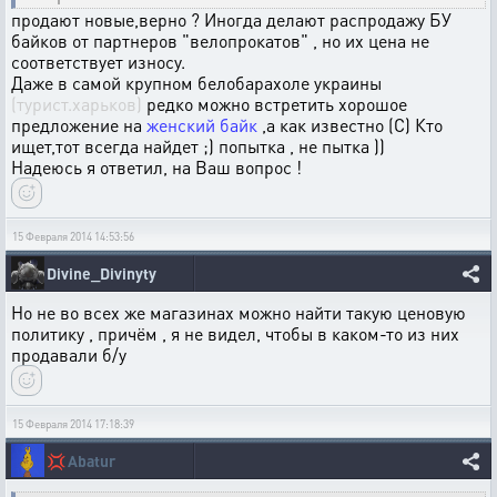
продают новые,верно ? Иногда делают распродажу БУ
байков от партнеров "велопрокатов" , но их цена не
соответствует износу.
Даже в самой крупном белобарахоле украины
(турист.харьков)
редко можно встретить хорошое
предложение на
женский байк
,а как известно (С) Кто
ищет,тот всегда найдет ;) попытка , не пытка ))
Надеюсь я ответил, на Ваш вопрос !
15 Февраля 2014 14:53:56
Divine_Divinyty
Но не во всех же магазинах можно найти такую ценовую
политику , причём , я не видел, чтобы в каком-то из них
продавали б/у
15 Февраля 2014 17:18:39
💢
Abatur