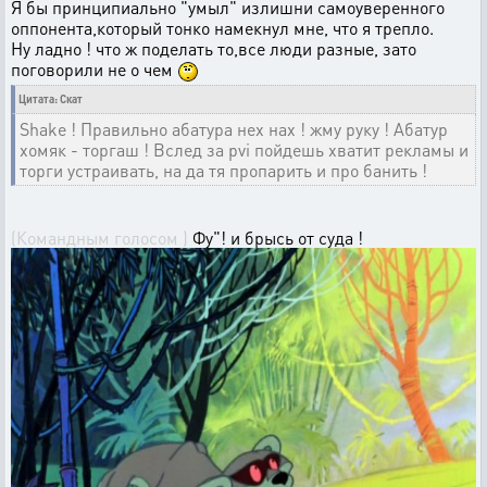
Я бы принципиально "умыл" излишни самоуверенного
оппонента,который тонко намекнул мне, что я трепло.
Ну ладно ! что ж поделать то,все люди разные, зато
поговорили не о чем
Цитата: Скат
Shake ! Правильно абатура нех нах ! жму руку ! Абатур
хомяк - торгаш ! Вслед за pvi пойдешь хватит рекламы и
торги устраивать, на да тя пропарить и про банить !
(Командным голосом )
Фу"! и брысь от суда !