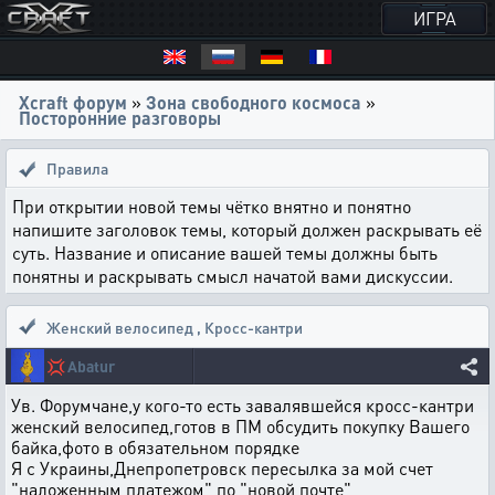
ИГРА
Xcraft форум
»
Зона свободного космоса
»
Посторонние разговоры
Правила
При открытии новой темы чётко внятно и понятно
напишите заголовок темы, который должен раскрывать её
суть. Название и описание вашей темы должны быть
понятны и раскрывать смысл начатой вами дискуссии.
Женский велосипед
,
Кросс-кантри
💢
Abatur
Ув. Форумчане,у кого-то есть завалявшейся кросс-кантри
женский велосипед,готов в ПМ обсудить покупку Вашего
байка,фото в обязательном порядке
Я с Украины,Днепропетровск пересылка за мой счет
"наложенным платежом" по "новой почте"