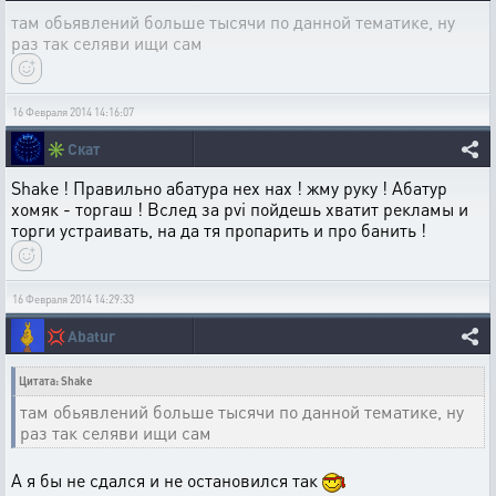
там обьявлений больше тысячи по данной тематике, ну
раз так селяви ищи сам
16 Февраля 2014 14:16:07
✳️
Скат
Shake ! Правильно абатура нех нах ! жму руку ! Абатур
хомяк - торгаш ! Вслед за pvi пойдешь хватит рекламы и
торги устраивать, на да тя пропарить и про банить !
16 Февраля 2014 14:29:33
💢
Abatur
Цитата: Shake
там обьявлений больше тысячи по данной тематике, ну
раз так селяви ищи сам
А я бы не сдался и не остановился так