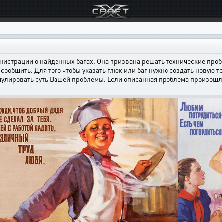
страции о найденных багах. Она призвана решать технические пробл
сообщить. Для того чтобы указать глюк или баг нужно создать новую т
мулировать суть Вашей проблемы. Если описанная проблема произошла н