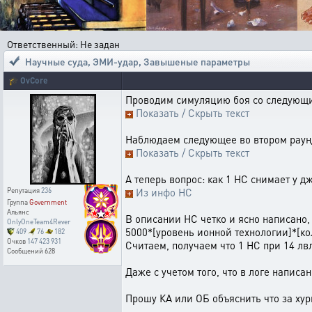
Ответственный: Не задан
Научные суда, ЭМИ-удар
,
Завышеные параметры
🎓
OvCore
Проводим симуляцию боя со следующи
Показать / Скрыть текст
Наблюдаем следующее во втором раун
Показать / Скрыть текст
А теперь вопрос: как 1 НС снимает у 
Из инфо НС
Репутация
236
Группа
Government
Альянс
В описании НС четко и ясно написано,
OnlyOneTeam4Rever
5000*[уровень ионной технологии]*[ко
409
76
182
Очков
147 423 931
Считаем, получаем что 1 НС при 14 лв
Сообщений
628
Даже с учетом того, что в логе написа
Прошу КА или ОБ объяснить что за хур