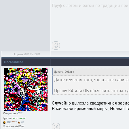
Пруф с логом и багом по традиции при
8 Апреля 2014 05:33:01
UncleanOne
Цитата: OvCore
Даже с учетом того, что в логе напис
Прошу КА или ОБ объяснить что за ху
Случайно вылезла квадратичная завис
В качестве временной меры, Ионная Те
Репутация
-207
Группа
Terminator
108
7
48
Сообщений
8669