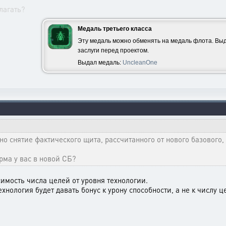
лагать?
Медаль третьего класса
Эту медаль можно обменять на медаль флота. Выд
заслуги перед проектом.
Выдал медаль:
UncleanOne
ано снятие фактического щита, рассчитанного от нового базового,
рма у вас в новой СБ?
имость числа целей от уровня технологии.
хнология будет давать бонус к урону способности, а не к числу