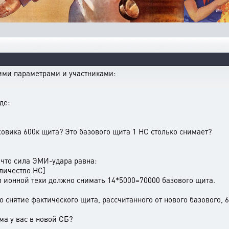
ми параметрами и участниками:
де:
джовика 600к щита? Это базового щита 1 НС столько снимает?
 что сила ЭМИ-удара равна:
личество НС]
л ионной техи должно снимать 14*5000=70000 базового щита.
но снятие фактического щита, рассчитанного от нового базового, 6
ма у вас в новой СБ?