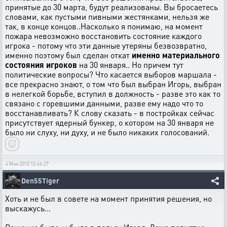
принятые до 30 марта, будут реализованы. Вы бросаетесь
словами, как пустыми пивными жестянками, нельзя же
так, в конце концов..Насколько я понимаю, на момент
пожара невозможно восстановить состояние каждого
игрока - потому что эти данные утеряны безвозвратно,
именно поэтому был сделан откат
именно материального
состояния игроков
на 30 января.. Но причем тут
политические вопросы? Что касается выборов маршала -
все прекрасно знают, о том что был выбран Игорь, выбран
в нелегкой борьбе, вступил в должность - разве это как то
связано с горевшими данными, разве ему надо что то
восстанавливать? К слову сказать - в постройках сейчас
присутствует ядерный бункер, о котором на 30 января не
было ни слуху, ни духу, и не было никаких голосований.
4 Мая 2010 10:46:37
Den55Tiger
Хоть и не был в совете на момент принятия решения, но
выскажусь...