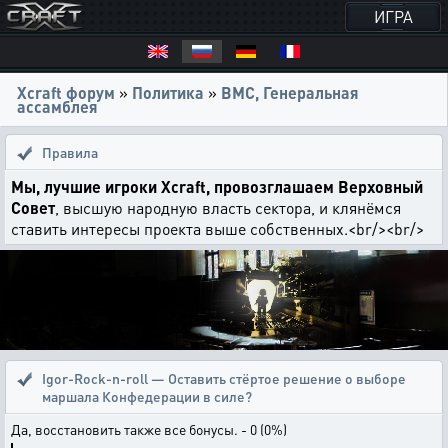
ИГРА
Xcraft форум
»
Политика
»
ВМС, Генеральная
ассамблея
Правила
Мы, лучшие игроки Xcraft, провозглашаем Верховный
Совет
, высшую народную власть сектора, и клянёмся
ставить интересы проекта выше собственных.<br/><br/>
Igor-Rock-n-roll — Оставить стёртое решение о выборе
маршала Конфедерации в силе?
Да, восстановить также все бонусы. - 0 (0%)