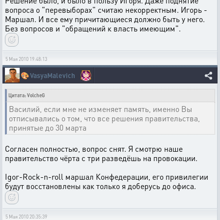
Решение было, и было в пользу Игоря. Даже поднятие
вопроса о "перевыборах" считаю некорректным. Игорь -
Маршал. И все ему причитающиеся должно быть у него.
Без вопросов и "обращений к власть имеющим".
5 Мая 2010 19:48:13
🎨
VasyaMalevich
Цитата: VolcheG
Василий, если мне не изменяет память, именно Вы
отписывались о том, что все решения правительства,
принятые до 30 марта
Согласен полностью, вопрос снят. Я смотрю наше
правительство чёрта с три разведёшь на провокации.
Igor-Rock-n-roll маршал Конфедерации, его привилегии
будут восстановлены как только я доберусь до офиса.
5 Мая 2010 20:35:39