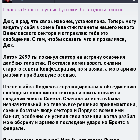
Планета Бронтс, пустые бутылки, безлюдный блокпост.
Дюк, я рад, что связь наконец установлена. Теперь могу
видеть у себя в схеме Галактик планеты нашего нового
Вавилонского сектора и отправляю тебе это
сообщение. С тем, чтобы сказать, что я провалился,
Дюк.
Летом 2499 ты покинул сектор на встречу освоения
далёких галактик. Я остался командовать силами
старого совета Конфедерации, но я вояка, а мою армию
разбили при Заходуме осенью.
После шайка Лордекса спровоцировала к объединению
свободных колонистов сектора и они настояли на
создании нового Совета. Сначала их власть была
незначительной, но теперь все решения принимают они,
самые богатые люди сектора и Лордекс всеми ими
банчит, особенно он усилил свои позиции, когда разбил
мою оборону и армию в последнем ударе на Бронтс в
феврале.
Я не демагог, дружище! Мне бы сто грамм Джека