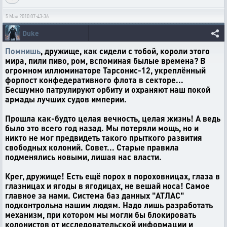
5 Мая 2010 07:43:36
Duke
Помнишь
, дружище, как сидели с тобой, короли этого
мира, пили пиво, ром, вспоминая былые времена? В
огромном иллюминаторе Тарсонис-12, укреплённый
форпост конфедеративного флота в секторе...
Бесшумно патрулируют орбиту и охраняют наш покой
армады лучших судов империи.
Прошла как-будто целая вечность, целая жизнь! А ведь
было это всего год назад. Мы потеряли мощь, но и
никто не мог предвидеть такого прыткого развития
свободных колоний. Совет... Старые правила
подменялись новыми, лишая нас власти.
Крег, дружище! Есть ещё порох в пороховницах, глаза в
глазницах и ягоды в ягодицах, не вешай носа! Самое
главное за нами. Система баз данных "АТЛАС"
подконтрольна нашим людям. Надо лишь разработать
механизм, при котором мы могли бы блокировать
колонистов от исследовательской информации и