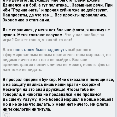
Дэниелса и в бой, а тут политика... Зазывные речи. При
чём "Родина-мать" и прочая хуйня уже не действуют.
Нацпроекты, да что там... Все проекты провалились.
Экономика в стагнации.
Я не справился, у меня нет больше флота, я никому не
нужен. Меня считают клоуном.
Что у нас вообще за
игра? Сюжет говно, я какой-то лох!
Вася
попытался было задвинуть
выбранного
сформированным новым правительством маршала, но
видимо ничего из этого не выйдет. Больше
администрация помочь ничем не может, нового флота
нам тоже не видать.
Я просрал ядерный бункер. Мне отказали в помощи все,
а на защиту явились лишь наши враги - ксерджи!
Несмотря на это знай дружище! Чтобы тебе ни
говорили, я никогда не продавался и не продамся
Высшему Разуму. Я же боевой маршал в конце концов!
Но я не знаю что делать. У меня нет ничего. Ни флота,
ни технологий ни титула.