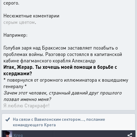
серого.
Несюжетные коментарии
серым цветом
.
Например:
Голубая заря над Браксисом заставляет позабыть о
проблемах войны. Разговор состоялся в капитанской
кабине флагманского корабля Александр
Итак, Жерар. Ты хочешь моей помощи в борьбе с
ксерджами?
* повернулся от огромного иллюминатора к вошедшему
генералу *
Зачем этот человек, странный давний друг прошлого
позвал именно меня?
Я люблю Старкрафт!
На связи с Вавилонским сектором...
,
послание
командующего Крега
Kreg