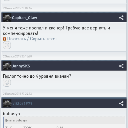
2 Января 2015 20:09:46
Capitan_Claw
У меня тоже пропал инженер! Требую все вернуть и
компенсировать!
Показать / Скрыть текст
2 Января 2015 20:15:20
JonnySKS
Геолог точно до 4 уровня вкачан?
2 Января 2015 20:24:13
viktor1979
bubusyn
Цитата: bubusyn