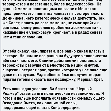
террористов и повстанцев, более недееспособен. На
данный момент повстанцами во главе с Менгском
предпринимается попытка навязать в секторе власть
Доминиона, чего категорически нельзя допустить. Так
же Совет, вплоть до сего момента, не смог прийти к
рациональному решению проблемы ассимиляции - с
каждым днем Сверхразум крепчает, а в рядах совета
нет и тени сплочения.
От себя скажу, нам, пиратам, все равно какая власть в
секторе. Но нам не все равно на будущее человечества
ибо мы - часть его. Своими действиями повстанцы и
террористы разрушают целостность нации изнутри,
снаружи наседает враг, против которого у нас пока еще
даже нет оружия. Ради общего благополучия терран
пираты готовы оказать вам поддержку, Маршал Крег.
Есть лишь одно условие. За братством "Черный
Роджер" остается его политическая независимость. Я
готов и дальше исполнять обязанности командующего
Эскадрона Омега, как анонимной силы,
поддерживающей власть Конфедерации.