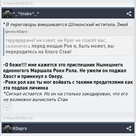
21 Июля 2010 23:33:13
^_^Snake^_^
*
В переговоры вмешивается Шпионский мститель Змей
Цитата: KDapro
терраррране! ни совет, ни Крег не спасёт вас,
склонитесь
перед мощью Роя и, быть может, вы
переродитесь на благо Стаи!
-О боже!!! мне кажется это приспешник Нынешнего
одноногого Маршала Рокн Рола. Не ужели он поджал
Хвост и примкнул к Оверу.
-Рокн рол как ты мог войвать с такими предателями как
эта подлая личинка
*Сигнал остается. Но он на столько закодирован, что его
не возможно вычислить Стаи
21 Июля 2010 23:41:53
KDapro