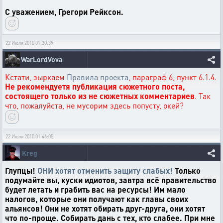
С уважением, Грегори Рейксон.
22 Июля 2010 01:30:39
WarLordVova
Кстати, зыркаем
Правила проекта
, параграф 6, пункт 6.1.4.
Не рекомендуетя публикация сюжетного поста,
состоящего только из не сюжетных комментариев
. Так
что, пожалуйста, не мусорим здесь попусту, окей?
22 Июля 2010 01:46:05
Kreg
Глупцы!
ОНИ хотят отменить защиту слабых!
Только
подумайте вы, куски идиотов, завтра всё правительство
будет летать и грабить вас на ресурсы! Им мало
налогов, которые они получают как главы своих
альянсов! Они не хотят обирать друг-друга, они хотят
что по-проще. Собирать дань с тех, кто слабее. При мне