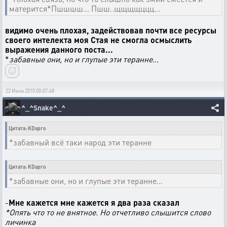
матерится*Пшшшш... Пшш..щщщщццц...
видимо очень плохая, задействовав почти все ресурсы
своего интелекта моя Стая не смогла осмыслить
выражения данного поста...
*
забавные они, но и глупые эти теранне...
22 Июля 2010 00:07:48
^_^Snake^_^
Цитата: KDapro
*забавный всё таки народ эти теранне
Цитата: KDapro
*забавные они, но и глупые эти теранне...
-
Мне кажется мне кажется я два раза сказал
*Опять что то не внятное. Но отчетливо слышится слово
личинка