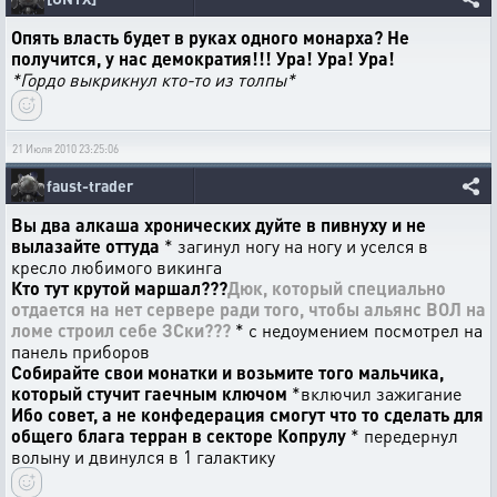
Опять власть будет в руках одного монарха? Не
получится, у нас демократия!!! Ура! Ура! Ура!
*Гордо выкрикнул кто-то из толпы*
21 Июля 2010 23:25:06
faust-trader
Вы два алкаша хронических дуйте в пивнуху и не
вылазайте оттуда
* загинул ногу на ногу и уселся в
кресло любимого викинга
Кто тут крутой маршал???
Дюк, который специально
отдается на нет сервере ради того, чтобы альянс ВОЛ на
ломе строил себе ЗСки???
* с недоумением посмотрел на
панель приборов
Собирайте свои монатки и возьмите того мальчика,
который стучит гаечным ключом
*включил зажигание
Ибо совет, а не конфедерация смогут что то сделать для
общего блага терран в секторе Копрулу
* передернул
волыну и двинулся в 1 галактику