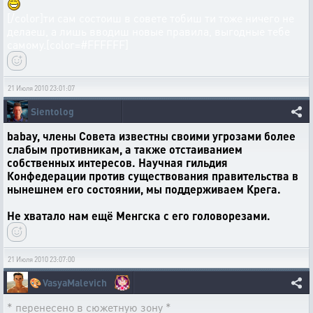
[/color]ти сам состоиш в совете тобиш ти тоже ничего не
делаеш, а лишь вводиш новые правила, выгодные тебе
самому.[color=#FFFFFF]
21 Июля 2010 23:01:07
Sientolog
babay, члены Совета известны своими угрозами более
слабым противникам, а также отстаиванием
собственных интересов. Научная гильдия
Конфедерации против существования правительства в
нынешнем его состоянии, мы поддерживаем Крега.
Не хватало нам ещё Менгска с его головорезами.
21 Июля 2010 23:07:00
🎨
VasyaMalevich
* перенесено в сюжетную зону *