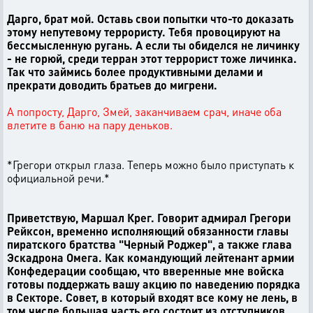
Дарго, брат мой. Оставь свои попытки что-то доказать
этому непутевому террористу. Тебя провоцируют на
бессмысленную ругань. А если ты обиделся не личинку
- не горюй, среди терран этот террорист тоже личинка.
Так что займись более продуктивными делами и
прекрати доводить братьев до мигрени.
А попросту, Дарго, Змей, заканчиваем срач, иначе оба
влетите в баню на пару деньков.
*Грегори открыл глаза. Теперь можно было приступать к
официальной речи.*
Приветствую, Маршал Крег. Говорит адмирал Грегори
Рейксон, временно исполняющий обязанности главы
пиратского братства "Черный Роджер", а также глава
Эскадрона Омега. Как командующий лейтенант армии
Конфедерации сообщаю, что вверенные мне войска
готовы поддержать вашу акцию по наведению порядка
в Секторе. Совет, в который входят все кому не лень, в
том числе большая часть его состоит из отступников,