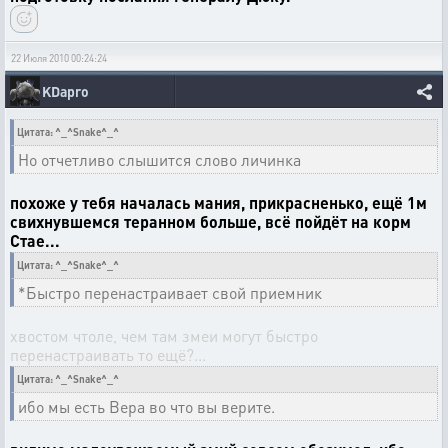
22 Июля 2010 00:24:24
KDapro
Цитата: ^_^Snake^_^
Но отчетливо слышится слово личинка
похоже у тебя началась мания, прикрасненько, ещё 1м
свихнувшемся теранном больше, всё пойдёт на корм
Стае...
Цитата: ^_^Snake^_^
*Быстро перенастраивает свой приемник
хвостом чтоле, чем там змеи могут быстро
перенастраивать то ещё?...
Цитата: ^_^Snake^_^
ибо мы есть Вера во что вы верите.