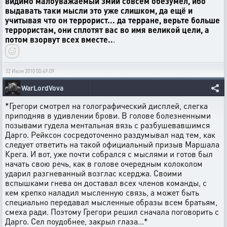
видимо малоуважаемый змий совсем обезумел, ибо
выдавать таки мысли это уже слишком, да ещё и
учитывая что он террорист... да терране, верьте больше
террористам, они сплотят вас во имя великой цели, а
потом взорвут всех вместе..
.
22 Июля 2010 00:49:09
WarLordVova
*Грегори смотрел на голографический дисплей, слегка
приподняв в удивлении брови. В голове болезненными
позывами гудела ментальная вязь с разбушевавшимся
Дарго. Рейксон сосредоточенно раздумывал над тем, как
следует ответить на такой официальный призыв Маршала
Крега. И вот, уже почти собрался с мыслями и готов был
начать свою речь, как в голове очередным колоколом
ударил разгневанный возглас ксерджа. Своими
вспышками гнева он доставал всех членов команды, с
кем крепко наладил мысленную связь, а может быть
специально передавал мысленные образы всем братьям,
смеха ради. Поэтому Грегори решил сначала поговорить с
Дарго. Сел поудобнее, закрыл глаза...*