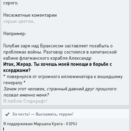
серого.
Несюжетные коментарии
серым цветом
.
Например:
Голубая заря над Браксисом заставляет позабыть о
проблемах войны. Разговор состоялся в капитанской
кабине флагманского корабля Александр
Итак, Жерар. Ты хочешь моей помощи в борьбе с
ксерджами?
* повернулся от огромного иллюминатора к вошедшему
генералу *
Зачем этот человек, странный давний друг прошлого
позвал именно меня?
Я люблю Старкрафт!
За честь! — Выскажись, терран!
Я поддерживаю Маршала Крега - 0 (0%)