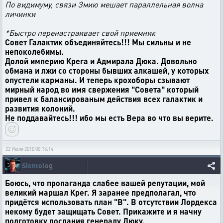
По видимуму, связи Змию мешает параллельная волна
личинки
*Быстро перенастраивает свой приемник
Совет Галактик объединяйтесь!!! Мы сильны и не
непоколебимы.
Долой империю Крега и Адмирала Дюка. Довольно
обмана и лжи со стороны бывших алкашей, у которых
опустели карманы. И теперь крохоборы сзывают
мирный народ во имя свержения "Совета" который
привел к балансированым действия всех галактик и
развития колоний.
Не поддавайтесь!!! ибо мы есть Вера во что вы верите.
22 Июля 2010 00:15:14
Sientolog
Боюсь, что пропаганда слабее вашей репутации, мой
великий маршал Крег. Я заранее предполагал, что
придётся использовать план "B". В отсутствии Лордекса
некому будет защищать Совет. Прикажите и я начну
подготовку послания генералу Дюку.