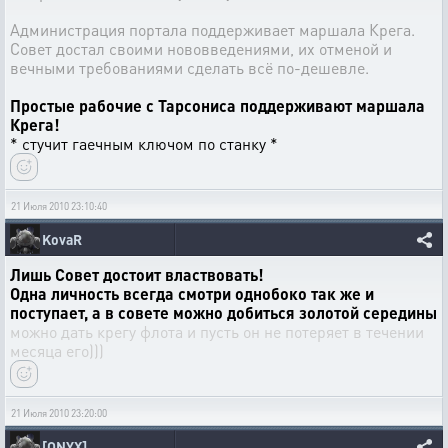
Администрация портала поддерживает маршала Крега.
Совет достал своими нововведениями, их отменой и
вечными требованиями сделать всё по-дешевле.
Простые рабочие с Тарсониса поддерживают маршала
Крега!
* стучит гаечным ключом по станку *
21 Июля 2010 23:10:40
KovaR
Лишь Совет достоит властвовать!
Одна личность всегда смотри однобоко так же и
поступает, а в совете можно добиться золотой середины
можно дать крегу флота и пусть он не потеряет в течении
месяца его)))
21 Июля 2010 23:20:00
[ONYX]