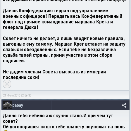
Даёшь Конфедерацию терран под управлением
военных офицеров! Передать весь Конфедеративный
флот под прямое командование маршала Крега и
генерала Дюка!
Совет ничего не делает, а лишь вводит новые правила,
выгодные ему самому. Маршал Крег встанет на защиту
слабых и обездоленных. Если тебе не безразлична
судьба твоей страны, прими участие в этом сборе
подписей.
Не дадим членам Совета высосать из империи
последние соки!
21 Июля 2010 22:56:35
babay
Давно тебя небило аж скучно стало.И при чем тут
совет?
Ой договоришся ти што тебе планету поутюжат на ноль