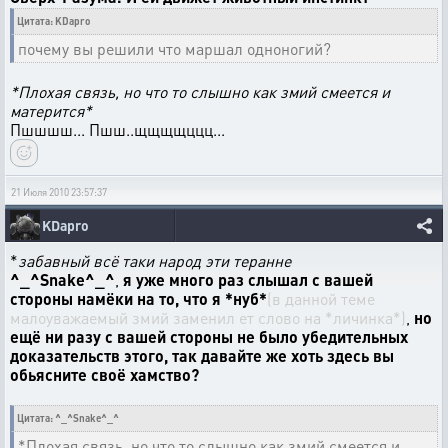
Цитата: KDapro
почему вы решили что маршал одноногий?
*Плохая связь, но что то слышно как змий смеется и
матерится*
Пшшшш... Пшш..щщщщццц...
21 Июля 2010 23:57:37
KDapro
*
забавный всё таки народ эти теранне
^_^Snake^_^
,
я уже много раз слышал с вашей
стороны намёки на то, что я *нуб*
(в данной теме
малоуважаемый змий заменил ет слово на *личинка*)
,
но
ещё ни разу с вашей стороны не было убедительных
доказательств этого, так давайте же хоть здесь вы
обьясните своё хамство?
Цитата: ^_^Snake^_^
*Плохая связь, но что то слышно как змий смеется и