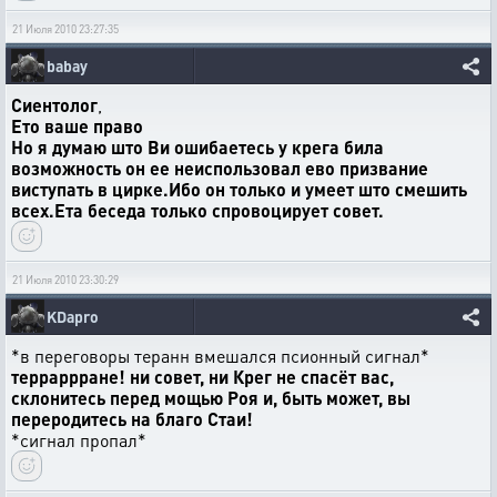
21 Июля 2010 23:27:35
babay
Сиентолог
,
Ето ваше право
Но я думаю што Ви ошибаетесь у крега била
возможность он ее неиспользовал ево призвание
виступать в цирке.Ибо он только и умеет што смешить
всех.Ета беседа только спровоцирует совет.
21 Июля 2010 23:30:29
KDapro
*в переговоры теранн вмешался псионный сигнал*
терраррране! ни совет, ни Крег не спасёт вас,
склонитесь перед мощью Роя и, быть может, вы
переродитесь на благо Стаи!
*сигнал пропал*