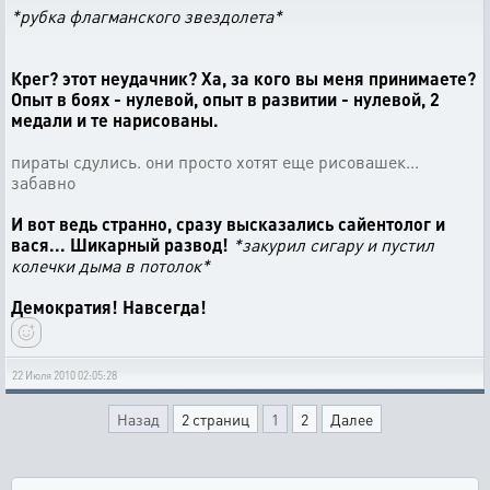
*рубка флагманского звездолета*
Крег? этот неудачник? Ха, за кого вы меня принимаете?
Опыт в боях - нулевой, опыт в развитии - нулевой, 2
медали и те нарисованы.
пираты сдулись. они просто хотят еще рисовашек...
забавно
И вот ведь странно, сразу высказались сайентолог и
вася... Шикарный развод!
*закурил сигару и пустил
колечки дыма в потолок*
Демократия! Навсегда!
22 Июля 2010 02:05:28
Назад
2 страниц
1
2
Далее