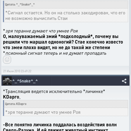
Цитата: ^_^Snake^_^
*Сигнал остается. Но он на столько закодирован, что его
не возможно вычислить Стаи
*
зря теранне думают что умнее Роя
О, малоуважаемый змий *подколодный*, почему вы
решили что маршал одноногий? Стае конечно известо
что змеи плохо видят, но не до такой же степени
*
псионный сигнал теперь и не думает пропадать
21 Июля 2010 23:49:22
^_^Snake^_^
*Трансляция ведется исключительно *личинке*
KDapro
,
Цитата: KDapro
*зря теранне думают что умнее Роя
-Все понятно личинка поддалась воздействия волн
Сверх-Разума. И ей движет животный инстинкт