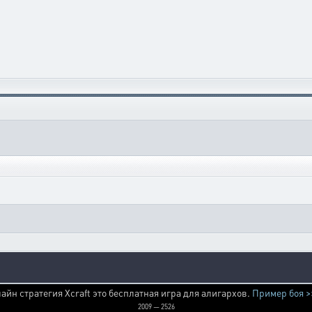
айн стратегия Xcraft это бесплатная игра для алигархов.
Пример боя >
2009 — 2526