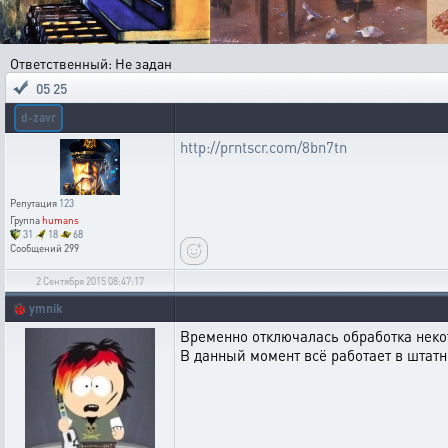
Ответственный: Не задан
05 25
d-zavr
http://prntscr.com/8bn7tn
Репутация
123
Группа
humans
31
18
68
Сообщений
299
2 Сентября 2015 08:47:17
🐞
ymnik
Временно отключалась обработка неко
В данный момент всё работает в штат