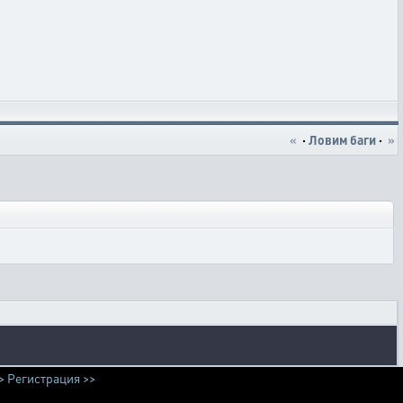
«
·
Ловим баги
·
»
>
Регистрация >>