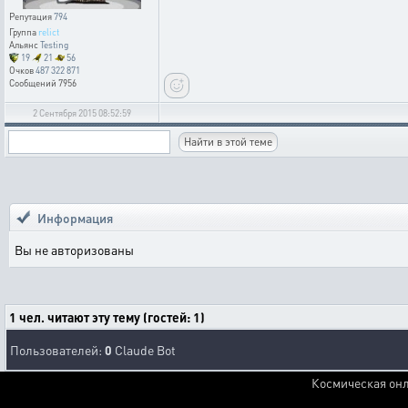
Репутация
794
Группа
relict
Альянс
Testing
19
21
56
Очков
487 322 871
Сообщений
7956
2 Сентября 2015 08:52:59
Информация
Вы не авторизованы
1 чел. читают эту тему (гостей: 1)
Пользователей:
0
Claude Bot
Космическая онл