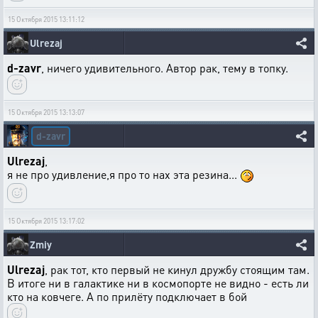
15 Октября 2015 13:11:12
Ulrezaj
d-zavr
, ничего удивительного. Автор рак, тему в топку.
15 Октября 2015 13:13:07
d-zavr
Ulrezaj
,
я не про удивление,я про то нах эта резина...
15 Октября 2015 13:17:02
Zmiy
Ulrezaj
, рак тот, кто первый не кинул дружбу стоящим там.
В итоге ни в галактике ни в космопорте не видно - есть ли
кто на ковчеге. А по прилёту подключает в бой