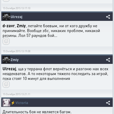
15 Октября 2015 13:17:10
Ulrezaj
d-zavr
,
Zmiy
, летайте боевым, ни от кого дружбу не
принимайте. Вообще збс, никаких проблем, никакой
резины. Лол 57 раундов бой...
15 Октября 2015 13:19:08
Zmiy
Ulrezaj
, ща у террана флот вернёться и разгоню нах всех
неадекватов. А то некоторым тяжело последить за игрой,
пока стоят 10 минут для выполнения
15 Октября 2015 13:21:11
⚡
Victoria
Длительность боя не является багом.