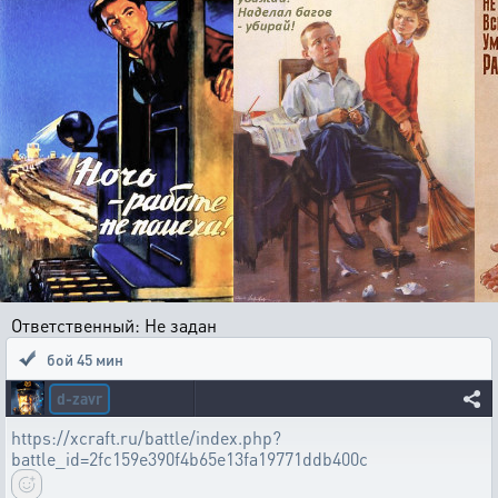
Ответственный: Не задан
бой 45 мин
d-zavr
https://xcraft.ru/battle/index.php?
battle_id=2fc159e390f4b65e13fa19771ddb400c