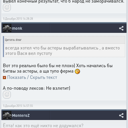
вывел конечный результат, что б народ не заморачивался.
5 Декабря 2015 14:28:28
monk
Цитата: dear
всегда хотел что бы астеры вырабатывались , а вместо
этого Вася вел пустоту
Вот это реально было бы не плохо) Хоть начались бы
битвы за астеры, а ща тупо ферма
Показать / Скрыть текст
А по-поводу лексов: Не взлетит)
5 Декабря 2015 14:57:55
MonteroZ
Ёпта! как это ещё никто не додумался?