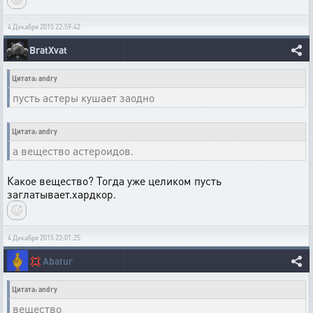
4 Декабря 2015 22:59:42
BratXvat
Цитата: andry
пусть астеры кушает заодно
Цитата: andry
а вещество астероидов.
Какое вещество? Тогда уже целиком пусть
заглатывает.хардкор.
4 Декабря 2015 23:01:25
💢
Abatur
Цитата: andry
вещество