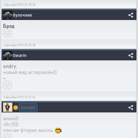
4 Декабря 2015 22:18:36
булочник
Бред
4 Декабря 2015 22:20:38
Swarm
andry
,
новый вид астеровойн))
+
4 Декабря 2015 22:21:44
вова88
🌼
ахаха))
збс!))))
лексам фторую жызнь.