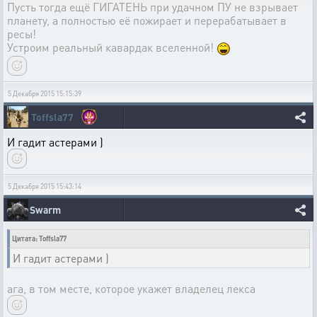
Пусть тогда ещё ГИГАТЕНЬ при удачном ПУ не взрывает
планету, а полностью её пожирает и перерабатывает в
ресы!
Устроим реальный кавардак вселенной!
5 Декабря 2015 15:15:39
Toffsla77
И гадит астерами )
5 Декабря 2015 15:43:14
Swarm
Цитата: Toffsla77
И гадит астерами )
ага, в том месте, которое укажет владелец лекса