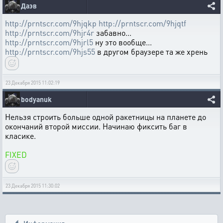
Даэв
http://prntscr.com/9hjqkp
http://prntscr.com/9hjqtf
http://prntscr.com/9hjr4r
забавно...
http://prntscr.com/9hjrl5
ну это вообще...
http://prntscr.com/9hjs55
в другом браузере та же хрень
23 Декабря 2015 11:02:19
bodyanuk
Нельзя строить больше одной ракетницы на планете до
окончаний второй миссии. Начинаю фиксить баг в
класике.
FIXED
23 Декабря 2015 11:30:02