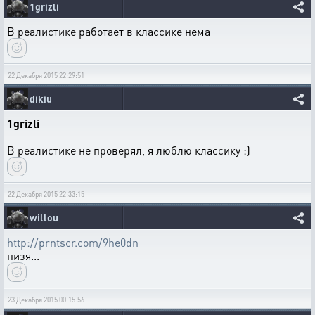
1grizli
В реалистике работает в классике нема
22 Декабря 2015 22:29:51
dikiu
1grizli
В реалистике не проверял, я люблю классику :)
22 Декабря 2015 22:33:15
willou
http://prntscr.com/9he0dn
низя...
23 Декабря 2015 00:15:56