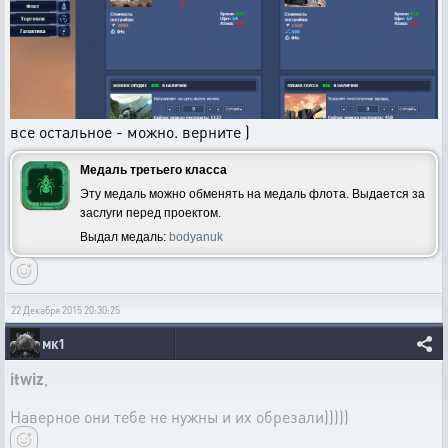
все остальное - можно. верните )
Медаль третьего класса
Эту медаль можно обменять на медаль флота. Выдается за
заслуги перед проектом.
Выдал медаль:
bodyanuk
22 Декабря 2015 20:30:25
мк1
itwiz
,
Наверное они тебе не нужны и их обрезали)))))