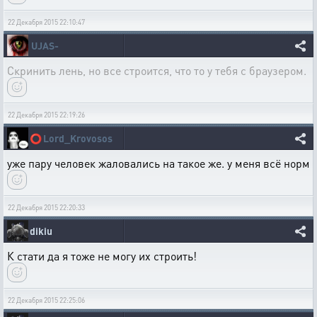
22 Декабря 2015 22:10:47
UJAS-
Скринить лень, но все строится, что то у тебя с браузером.
22 Декабря 2015 22:19:26
⭕
Lord_Krovosos
уже пару человек жаловались на такое же. у меня всё норм
22 Декабря 2015 22:20:33
dikiu
К стати да я тоже не могу их строить!
22 Декабря 2015 22:25:06