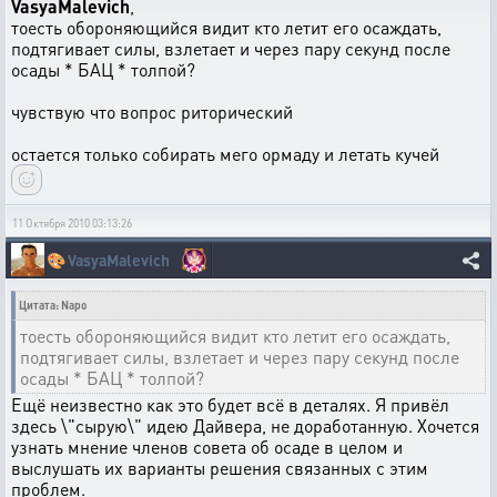
VasyaMalevich
,
тоесть обороняющийся видит кто летит его осаждать,
подтягивает силы, взлетает и через пару секунд после
осады * БАЦ * толпой?
чувствую что вопрос риторический
остается только собирать мего ормаду и летать кучей
11 Октября 2010 03:13:26
🎨
VasyaMalevich
Цитата: Napo
тоесть обороняющийся видит кто летит его осаждать,
подтягивает силы, взлетает и через пару секунд после
осады * БАЦ * толпой?
Ещё неизвестно как это будет всё в деталях. Я привёл
здесь \"сырую\" идею Дайвера, не доработанную. Хочется
узнать мнение членов совета об осаде в целом и
выслушать их варианты решения связанных с этим
проблем.