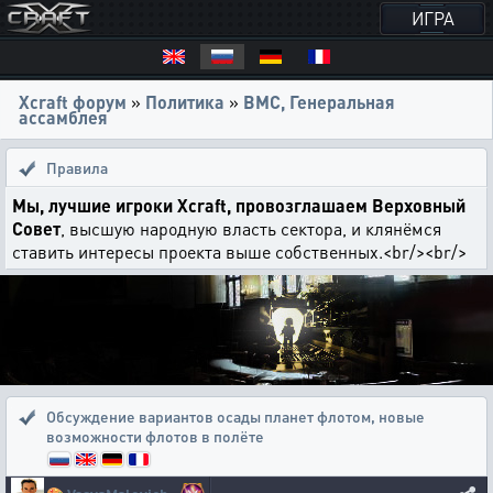
ИГРА
Xcraft форум
»
Политика
»
ВМС, Генеральная
ассамблея
Правила
Мы, лучшие игроки Xcraft, провозглашаем Верховный
Совет
, высшую народную власть сектора, и клянёмся
ставить интересы проекта выше собственных.<br/><br/>
Обсуждение вариантов осады планет флотом
,
новые
возможности флотов в полёте