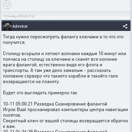
11 Октября 2010 03:27:45
Advokat
Тогда нужно пересмотреть фалангу ключами а то что это
получится.
Столицу вскрыли и летеют волнами каждые 10 минут или
полчаса на столицу за ключами и сканят все колонии
врага фалангой, естественно видя его флота и
транспорты. А там уже дело замалым - рассказать
половине серверо что такието корабли в такойто гале
возвращаются на планету.
Будет это выглядеть примерно так
10-11 05:00:21 Разведка Сканирование фалангой
Игрок Baal просканировал компьютеры центра навигации
полётов.
Секретный ключ от вашей столицы возвращается обратно
к вам.
10-11 04:36:29 Разведка Сканирование фалангой