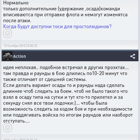
Нормально
только дополнительние (удержание ,осада)команди
вписиваютса при отправке флота и немогут изменятса
после атаки.
Когда будут доступни тоси для простолюдинов?
12 Октября 2010 23:00:33
Action
идея неплохая.. подобное встречал в других проэктах...
там правда и раунды в бою длились по10-20 минут что
также отличает от сдешней системы.
Если делать вариант осады то и раунды нада сделать
длиннее чтоб следить за боем. чтоб не было такого что
взял в осаду типа на сутки и тут кто-то прилетел и за
секунду снял все твои лодочки:)... чтобы была
возможность следить за ходом боя и при необходимости
или поддягивать войска по итогам раундов или наоборот
отступать....