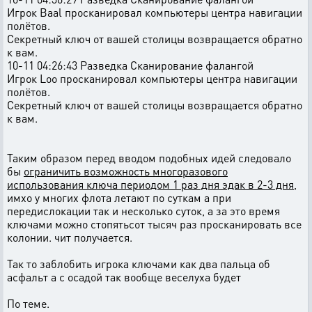
Игрок Baal просканировал компьютеры центра навигации
полётов.
Секретный ключ от вашей столицы возвращается обратно
к вам.
10-11 04:26:43 Разведка Сканирование фалангой
Игрок Loo просканировал компьютеры центра навигации
полётов.
Секретный ключ от вашей столицы возвращается обратно
к вам.
Таким образом перед вводом подобных идей следовало
бы
ограничить возможность многоразового
использования ключа периодом 1 раз дня эдак в 2-3 дня
,
имхо у многих флота летают по суткам а при
передислокации так и несколько суток, а за это время
ключами можно стопятьсот тысяч раз просканировать все
колонии. чит получается.
Так то заблобить игрока ключами как два пальца об
асфальт а с осадой так вообще веселуха будет
По теме.