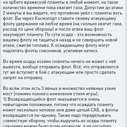
на орбите вражеской планеты в любой момент, на такое
количество времени пока хватает газа. Допустим до атаки
2 минуты и вы видите, что противник увёл с планеты весь
флот. Вы через Космопорт ставите своему атакующему
флоту удержание на любое время (на сколько хватит газа,
расход по цене обороны) и после атаки ваш флот
оккупирует планету. По сути осада - это возможность
вашему флоту не тащиться назад и не совершать новой
атаки, сжигая топливо. К осаждающему флоту могут
подлетать флоты союзников, усиливая натиск.
Во время осады хозяин планеты ничего не может с неё
вывезти, вообще отправить флот. Всё, что отправляется
тут же вступает в бой с атакующим или просто сделать
запрет на отправку.
Во всём этом есть 3 явных и множество неявных узких
мест (помимо полного изменения стиля игры):
1) Возвращающийся флот оказывается в очень
невыгодном положении, потому что осаждать планету
может несколько человек или даже целый САБ, а флоты
возвращаются по-одному. Также надо переделывать
совместную оборону, чтобы выручить из осады планету
союзника можно было всем альянсом, а не посылать