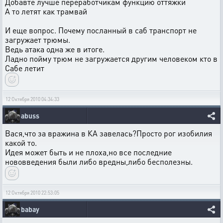
Добавте лучше переработчикам функцию оттяжки
А то летят как трамвай
И еще вопрос. Почему посланный в саб транспорт не
загружает трюмы.
Ведь атака одна же в итоге.
Ладно пойму трюм не загружается другим человеком кто в
Сабе летит
12 Октября 2010 04:34:33
abuss
Вася,что за вражина в КА завелась?Просто рог изобилия
какой то.
Идея может быть и не плоха,но все последние
нововведения были либо вредны,либо бесполезны.
12 Октября 2010 22:53:05
babay