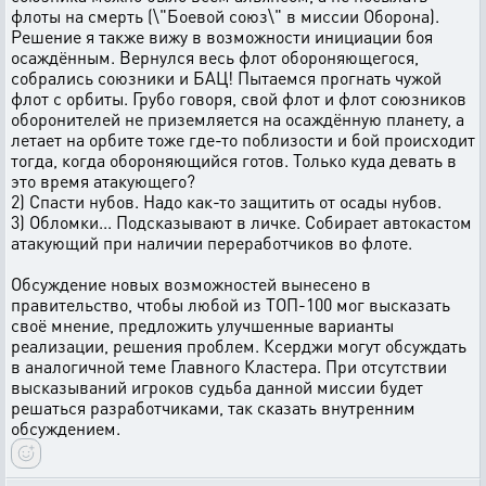
флоты на смерть (\"Боевой союз\" в миссии Оборона).
Решение я также вижу в возможности инициации боя
осаждённым. Вернулся весь флот обороняющегося,
собрались союзники и БАЦ! Пытаемся прогнать чужой
флот с орбиты. Грубо говоря, свой флот и флот союзников
оборонителей не приземляется на осаждённую планету, а
летает на орбите тоже где-то поблизости и бой происходит
тогда, когда обороняющийся готов. Только куда девать в
это время атакующего?
2) Спасти нубов. Надо как-то защитить от осады нубов.
3) Обломки... Подсказывают в личке. Собирает автокастом
атакующий при наличии переработчиков во флоте.
Обсуждение новых возможностей вынесено в
правительство, чтобы любой из ТОП-100 мог высказать
своё мнение, предложить улучшенные варианты
реализации, решения проблем. Ксерджи могут обсуждать
в аналогичной теме Главного Кластера. При отсутствии
высказываний игроков судьба данной миссии будет
решаться разработчиками, так сказать внутренним
обсуждением.