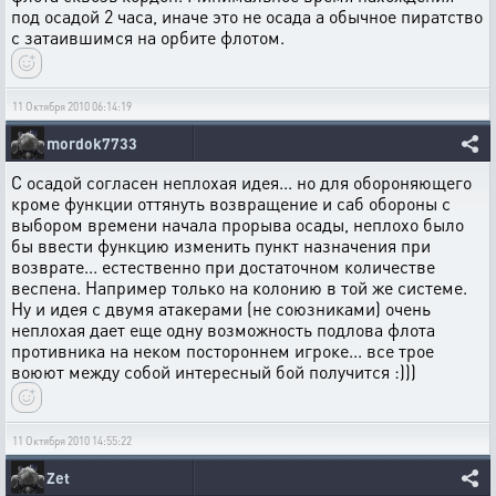
под осадой 2 часа, иначе это не осада а обычное пиратство
с затаившимся на орбите флотом.
11 Октября 2010 06:14:19
mordok7733
С осадой согласен неплохая идея... но для обороняющего
кроме функции оттянуть возвращение и саб обороны с
выбором времени начала прорыва осады, неплохо было
бы ввести функцию изменить пункт назначения при
возврате... естественно при достаточном количестве
веспена. Например только на колонию в той же системе.
Ну и идея с двумя атакерами (не союзниками) очень
неплохая дает еще одну возможность подлова флота
противника на неком постороннем игроке... все трое
воюют между собой интересный бой получится :)))
11 Октября 2010 14:55:22
Zet