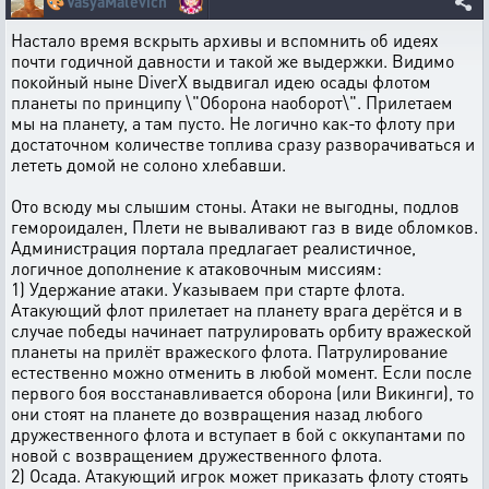
🎨
VasyaMalevich
Настало время вскрыть архивы и вспомнить об идеях
почти годичной давности и такой же выдержки. Видимо
покойный ныне DiverX выдвигал идею осады флотом
планеты по принципу \"Оборона наоборот\". Прилетаем
мы на планету, а там пусто. Не логично как-то флоту при
достаточном количестве топлива сразу разворачиваться и
лететь домой не солоно хлебавши.
Ото всюду мы слышим стоны. Атаки не выгодны, подлов
гемороидален, Плети не вываливают газ в виде обломков.
Администрация портала предлагает реалистичное,
логичное дополнение к атаковочным миссиям:
1) Удержание атаки. Указываем при старте флота.
Атакующий флот прилетает на планету врага дерётся и в
случае победы начинает патрулировать орбиту вражеской
планеты на прилёт вражеского флота. Патрулирование
естественно можно отменить в любой момент. Если после
первого боя восстанавливается оборона (или Викинги), то
они стоят на планете до возвращения назад любого
дружественного флота и вступает в бой с оккупантами по
новой с возвращением дружественного флота.
2) Осада. Атакующий игрок может приказать флоту стоять