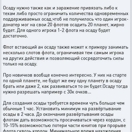
Осаду нужно также как и заражение привязать либо к
техам либо просто ограничить количества одновременных
поддерживаемых осад,чтоб не получилось что один игрок-
донатер мог на свои 20 флотов осадить 20 планет, жирно
будет. Для одного игрока 1-2 флота на осаду будет
достаточно.
Флот встающий ан осаду также может к примеру занимать
несколько слотов флота, ограничивая тем самым игрока
на других действия и позволяющий сосредоточить силы
только на осаду.
Про новичков вообще конечно интересно. У них на старте
по одной планете, не будут же ему одну планету в осаду
брать или даже 2, как развиваться то он будет.Осаду тогда
нужно разрешать например с 30к очков...
Для создания осады требуется времени чуть больше чем
обычные 1 час. Установить минимум на развёртывание
осады в 2 часа. До окончания развёртывания осады
флотам дать возможность просачиваться через кордон, с
10-15% возможностью потери части юнитов при прорыве
флота сквозь кордон. Минимальное время нахождения