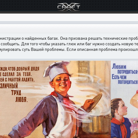
страции о найденных багах. Она призвана решать технические пробл
сообщить. Для того чтобы указать глюк или баг нужно создать новую т
мулировать суть Вашей проблемы. Если описанная проблема произошла н