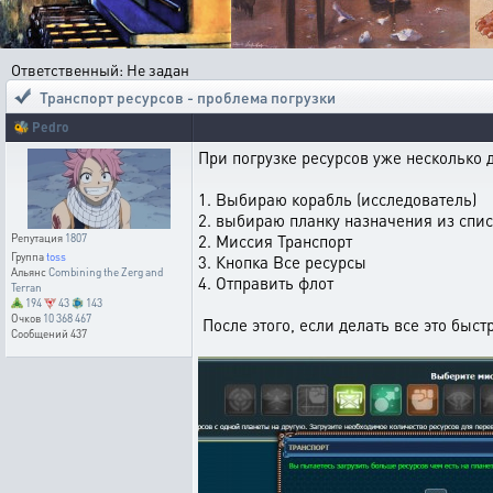
Ответственный: Не задан
Транспорт ресурсов - проблема погрузки
🐝
Pedro
При погрузке ресурсов уже несколько 
1. Выбираю корабль (исследователь)
2. выбираю планку назначения из спис
2. Миссия Транспорт
Репутация
1807
Группа
toss
3. Кнопка Все ресурсы
Альянс
Combining the Zerg and
4. Отправить флот
Terran
194
43
143
Очков
10 368 467
После этого, если делать все это быс
Сообщений
437