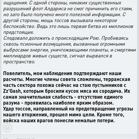
ощущения. С одной стороны, никаких существенных
разрушений флот Алдариса не смог причинить его стаям,
но зато было получено много полезной информации. С
другой стороны, мощь тоссов вызывала некоторое
беспокойство. Ведь это лишь первая битва из миллионов
предстоящих.
Следовало доложить о происходящем Рою. Пробиваясь
сквозь псионные возмущения, вызванные огромными
выбросами энергии, уничтожающими планеты, и смертями
миллиардов живых существ, сигнал вырвался в
пространство.
Повелитель, мои наблюдения подтверждают наши
расчеты. Многие члены совета сломлены, терранская
часть сектора похожа сейчас на стаю пустынников с
Zz'Gash, которым бросили кусок мяса их сородича. Их
самая значительная слабость - отсутствие единого
разума - проявилась наиболее ярким образом.
Удар тоссов, направленный на предотвращение угрозы
нашего вторжения, прошел мимо цели. Кроме того,
войска наших врагов понесли немалые потери.