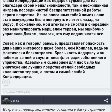
Главы Конфедерации как подарок судьбы для нас
благодаря своей недальновидности, так и неожиданная
мигрень посреди чистой беспрепятственной работы
серого вещества. Из-за описанных тобой помех наши
стаи вынуждены были повернуть и лететь назад на
Зерус. К сожалению, мои агенты не смогли в очередной
раз манипулировать маршалом терран, мы ошибочно
управляли Дюком, полагая, что ему подчиняются все.
Совет, как я говорил раньше, представляет опасность
для наших интересов даже более, чем Конклав, ведь он
фактически бесконтролен. Брось кость Алдарису и он
побежит за ней и спустит весь флот ради собственного
упрямства. Идеальным сценарием для нас было бы
уничтожение лучших представителей свободных
колонистов терран, а потом и самой слабой
Конфедерации.
23 Декабря 2010 15:43:32
darxy
Встреча с перворожденными оставила у darxy странные