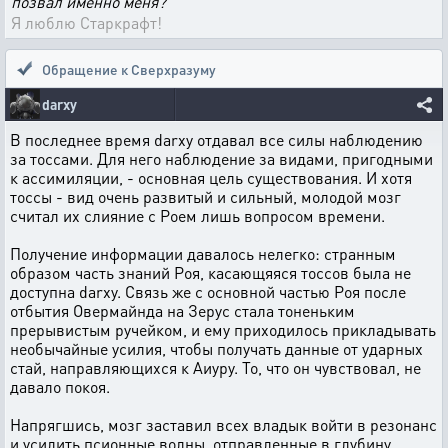
позвал именно меня?
Я люблю Старкрафт!
Обращение к Сверхразуму
darxy
В последнее время darxy отдавал все силы наблюдению
за тоссами. Для него наблюдение за видами, пригодными
к ассимиляции, - основная цель существования. И хотя
тоссы - вид очень развитый и сильный, молодой мозг
считал их слияние с Роем лишь вопросом времени.
Получение информации давалось нелегко: странным
образом часть знаний Роя, касающяяся тоссов была не
доступна darxy. Связь же с основной частью Роя после
отбытия Овермайнда на Зерус стала тоненьким
прерывистым ручейком, и ему приходилось прикладывать
необычайные усилия, чтобы получать данные от ударных
стай, направляющихся к Аиуру. То, что он чувствовал, не
давало покоя.
Напрягшись, мозг заставил всех владык войти в резонанс
и усилить псионные волны, отправленные в глубину