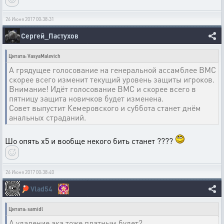
26 Июня 2017 00:38:31
Сергей_Пастухов
Цитата: VasyaMalevich
А грядущее голосование на генеральной ассамблее ВМС
скорее всего изменит текущий уровень защиты игроков.
Внимание! Идёт голосование ВМС и скорее всего в
пятницу защита новичков будет изменена.
Совет выпустит Кемеровского и суббота станет днём
анальных страданий.
Шо опять х5 и вообще некого бить станет ????
26 Июня 2017 00:38:40
🏓
Vlad54
Цитата: samidl
А удаление ака тоже платным будет?