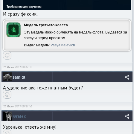
И сразу фиксик.
Медаль третьего класса
Эту медаль можно обменять на медаль флота. Выдается за
заслуги перед проектом.
Выдал медаль:
VasyaMalevich
26 Июня 2017 00:37:10
samidl
А удаление ака тоже платным будет?
26 Июня 2017 00:37:56
Grafex
Уасенька, ответь же мну)