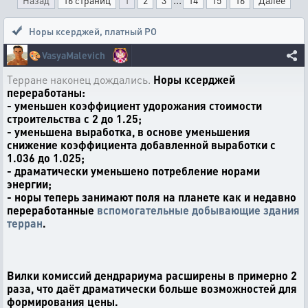
Назад
16 страниц
1
2
3
14
15
16
Далее
Норы ксерджей, платный РО
🎨
VasyaMalevich
Терране наконец дождались.
Норы ксерджей
переработаны:
- уменьшен коэффициент удорожания стоимости
строительства с 2 до 1.25;
- уменьшена выработка, в основе уменьшения
снижение коэффициента добавленной выработки с
1.036 до 1.025;
- драматически уменьшено потребление норами
энергии;
- норы теперь занимают поля на планете как и недавно
переработанные
вспомогательные добывающие здания
терран
.
Вилки комиссий дендрариума расширены в примерно 2
раза, что даёт драматически больше возможностей для
формирования цены.