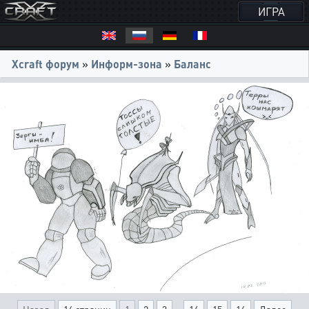
ИГРА
Xcraft форум
»
Информ-зона
»
Баланс
...