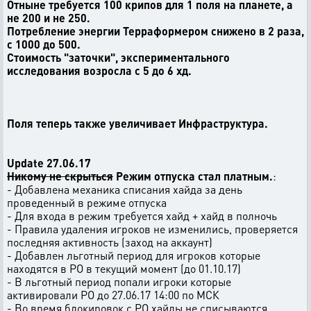
Отныне требуется 100 крипов для 1 поля на планете, а
не 200 и не 250.
Потребление энергии Терраформером снижено в 2 раза,
с 1000 до 500.
Стоимость "заточки", экспериментального
исследования возросла с 5 до 6 хд.
Поля теперь также увеличивает Инфраструктура.
Update 27.06.17
Никому не скрыться
Режим отпуска стал платным.
:
- Добавлена механика списания хайда за день
проведенный в режиме отпуска
- Для входа в режим требуется хайд + хайд в полночь
- Правила удаления игроков не изменились, проверяется
последняя активность (заход на аккаунт)
- Добавлен льготный период для игроков которые
находятся в РО в текущий момент (до 01.10.17)
- В льготный период попали игроки которые
активировали РО до 27.06.17 14:00 по МСК
- Во время блокировок с РО хайды не списываются