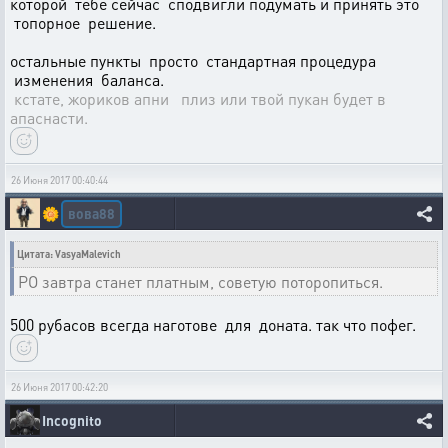
которой тебе сейчас сподвигли подумать и принять это
топорное решение.
остальные пункты просто стандартная процедура
изменения баланса.
кстате, жориков апни плиз или твой пукан будет в
апаснасти.
26 Июня 2017 00:40:44
вова88
🌼
Цитата: VasyaMalevich
РО завтра станет платным, советую поторопиться.
500 рубасов всегда наготове для доната. так что пофег.
26 Июня 2017 00:42:20
Incognito