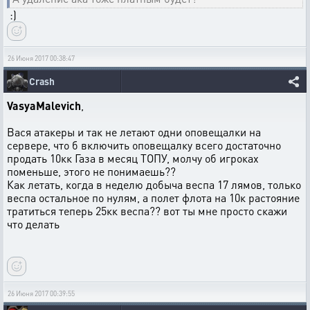
:)
26 Июня 2017 00:38:47
Crash
VasyaMalevich
,
Вася атакеры и так не летают одни оповещалки на
сервере, что б включить оповещалку всего достаточно
продать 10кк Газа в месяц ТОПУ, молчу об игроках
поменьше, этого не понимаешь??
Как летать, когда в неделю добыча веспа 17 лямов, только
веспа остальное по нулям, а полет флота на 10к растояние
тратиться теперь 25кк веспа?? вот ты мне просто скажи
что делать
26 Июня 2017 00:39:55