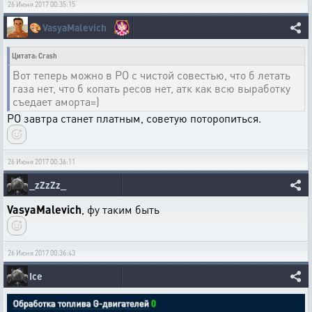
26 Июня 2017 00:35:15
🎨
VasyaMalevich
Цитата: Crash
Вот теперь можно в РО с чистой совестью, что б летать
газа нет, что б копать ресов нет, атк как всю выработку
съедает аморта=)
РО завтра станет платным, советую поторопиться.
26 Июня 2017 00:36:11
_zZzZz_
VasyaMalevich
, фу таким быть
26 Июня 2017 00:36:43
Ice