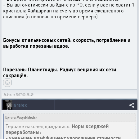
- Вы автоматически выйдите из РО, если у вас не хватит 1
кристалла Хайдариан на счету во время ежедневного
списания (в полночь по времени сервера)
Бонусы от альянсовых сетей: скорость, потребление и
выработка порезаны вдвое.
Порезаны Планетоиды. Радиус вещания их сети
сокращён.
26 Июня 2017 00:28:49
Grafex
Цитата: VasyaMalevich
Терране наконец дождались.
Норы ксерджей
переработаны:
- уменьшен коэффициент удорожания стоимости