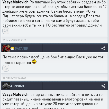
VasyaMalevich
,Ро платным?ну чтож ребятки создаем либо
вторые акки одинаковый расы,чтобы система банила на 12
дней,или же чтобы админы банил бесплатным РО на
Год....теперь будем гонять за банами...молодец,Вася ты
добился того чего хотел,люди сами будут здавать тебе
свои акки,чтобы ты их в РО бесплатно отправил,дожили
26 Июня 2017 00:45:01
😷
SATANIK
По теме пофииг вообще не бомбит видно Вася уже не тот
плохо старается
26 Июня 2017 00:46:29
Ансельм
VasyaMalevich
, с пир станцыями сделайте что нить . а то
сидит гавёныш иначе неназавёш малого уровня на ней и
уже каторый день в отпуске 28 светитса уже давольно
долго и нечего с ней сделать нельзя