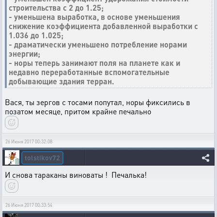
строительства с 2 до 1.25;
- уменьшена выработка, в основе уменьшения
снижение коэффициента добавленной выработки с
1.036 до 1.025;
- драматически уменьшено потребление норами
энергии;
- норы теперь занимают поля на планете как и
недавно переработанные вспомогательные
добывающие здания терран.
Вася, ты зергов с тосами попутал, норы фиксились в
позатом месяце, притом крайне печально
26 Июня 2017 00:32:08
tolstikov72
И снова тараканы виноваты ! Печалька!
26 Июня 2017 00:33:54