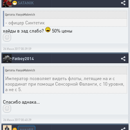
😷
SATANIK
Цитата: VasyaMalevich
- офицер Синтетик
хайды в зад слабо?
50% цены
26 Июня 2017 00:39:59
Fatboy2014
Цитата: VasyaMalevich
Император позволяет видеть флоты, летящие на и с
координат при помощи Сенсорной Фаланги, с 10 уровня,
а не с 5.
Спасибо аднака...
26 Июня 2017 00:40:29
вова88
🌼