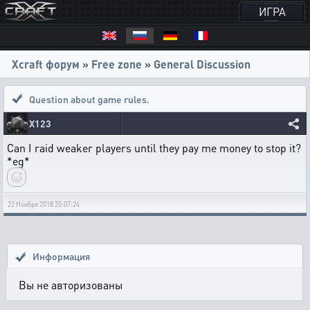
ИГРА
Xcraft форум
»
Free zone
»
General Discussion
Question about game rules.
X123
Can I raid weaker players until they pay me money to stop it?
*eg*
22 Ноября 2018 20:07:24
Информация
Вы не авторизованы