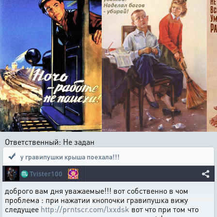
Ответственный: Не задан
у гравипушки крыша поехала!!!
♏
Tvister100
доброго вам дня уважаемые!!! вот собственно в чом
проблема : при нажатии кнопочки гравипушка вижу
следущее
http://prntscr.com/lxxdsk
вот что при том что