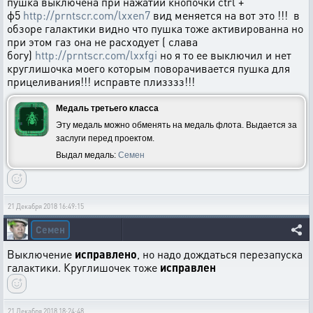
пушка выключена при нажатии кнопочки ctrl +
ф5
http://prntscr.com/lxxen7
вид меняется на вот это !!! в
обзоре галактики видно что пушка тоже активированна но
при этом газ она не расходует ( слава
богу)
http://prntscr.com/lxxfgi
но я то ее выключил и нет
круглишочка моего которым поворачивается пушка для
прицеливания!!! исправте плизззз!!!
Медаль третьего класса
Эту медаль можно обменять на медаль флота. Выдается за
заслуги перед проектом.
Выдал медаль:
Семен
21 Декабря 2018 16:49:15
Семен
Выключение
исправлено
, но надо дождаться перезапуска
галактики. Круглишочек тоже
исправлен
21 Декабря 2018 18:24:48