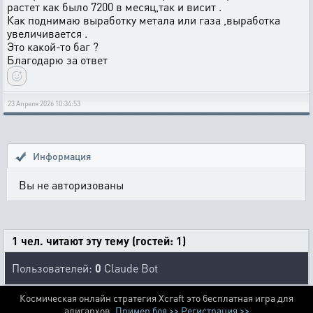
растет как было 7200 в месяц,так и висит .
Как поднимаю выработку метала или газа ,выработка
увеличивается .
Это какой-то баг ?
Благодарю за ответ
23 Апреля 2026 10:34:53
Информация
Вы не авторизованы
1 чел. читают эту тему (гостей: 1)
Пользователей:
0
Claude Bot
Космическая онлайн стратегия Xcraft это бесплатная игра для
алигархов.
Пример боя >>
Регистрация >>