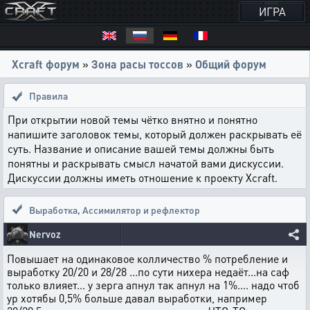
ИГРА
Xcraft форум
»
Зона расы тоссов
»
Общий форум
Правила
При открытии новой темы чётко внятно и понятно
напишите заголовок темы, который должен раскрывать её
суть. Название и описание вашей темы должны быть
понятны и раскрывать смысл начатой вами дискуссии.
Дискуссии должны иметь отношение к проекту Xcraft.
Выработка
,
Ассимилятор и рефлектор
Nervoz
Повышает на одинаковое колличество % потребление и
выработку 20/20 и 28/28 ...по сути нихера недаёт...на саф
только влияет... у зерга апнул так апнул на 1%.... надо чтоб
ур хотябы 0,5% больше давал выработки, например