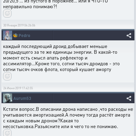
20/20,5 ... из пустого в порожнее... или я ЧТО-ТО
неправильно понимаю?!
30 Января 2019 04:26:06
🐝
Pedro
каждый последующий дроид добывает меньше
предыдущего за те же единицы энергии. В какой-то
момент есть смысл апать рефлектор и
ассимилятор...Кроме того, сотни тысяч дроидов - это
сотни тысяч очков флота, который кушает аморту
24 Июня 2019 17:42:55
Aurum53
Кстати вопрос.В описании дрона написано ,что расходы не
учитываются амортизацией.А почему тогда растёт аморта
с каждым новым дроном?Какая то
несостыковка.Разьясните или я чего то не понимаю.