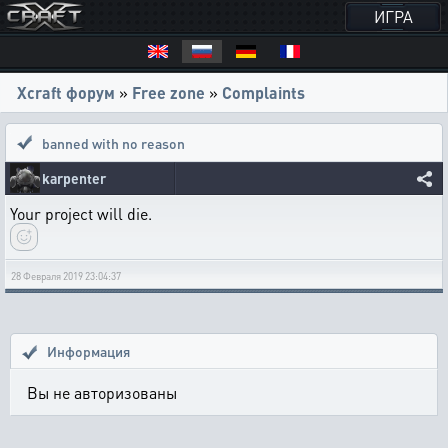
ИГРА
Xcraft форум
»
Free zone
»
Complaints
banned with no reason
karpenter
Your project will die.
28 Февраля 2019 23:04:37
Информация
Вы не авторизованы