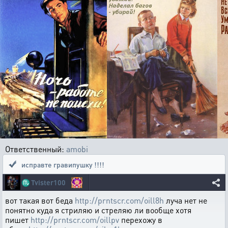
Ответственный:
amobi
исправте гравипушку !!!!
♏
Tvister100
вот такая вот беда
http://prntscr.com/oill8h
луча нет не
понятно куда я стриляю и стреляю ли вообще хотя
пишет
http://prntscr.com/oillpv
перехожу в