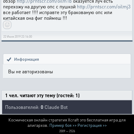
обзор
http://prntscr.com/oilm1b
оказуется луч есть
перехожу на другую опс с пушкой
http://prntscr.com/oilmj3
все работает !!!! исправте эту бракованую опс или
китайская она фиг поймеш !!!
22 Июля 2019 22:16:00
Информация
Вы не авторизованы
1 чел. читают эту тему (гостей: 1)
Пользователей:
0
Claude Bot
Космическая онлайн стратегия Xcraft это бесплатная игра для
алигархов.
Пример боя >>
Регистрация >>
2009 — 2526