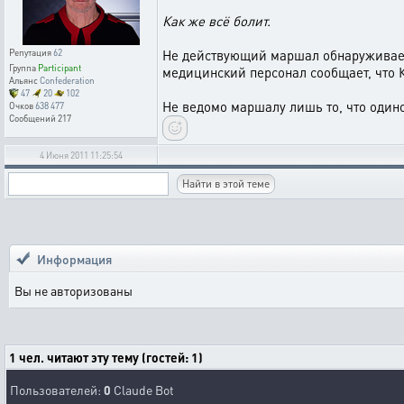
Как же всё болит.
Не действующий маршал обнаруживает 
Репутация
62
Группа
Participant
медицинский персонал сообщает, что К
Альянс
Confederation
47
20
102
Не ведомо маршалу лишь то, что одино
Очков
638 477
Сообщений
217
4 Июня 2011 11:25:54
Информация
Вы не авторизованы
1 чел. читают эту тему (гостей: 1)
Пользователей:
0
Claude Bot