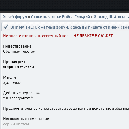
Xcraft форум
»
Сюжетная зона: Война Гильдий
»
Эпизод III. Апокал
ВНИМАНИЕ! Сюжетный форум. Здесь вы пишете от имени свое
Не знаете как писать сюжетный пост - НЕ ЛЕЗЬТЕ В СЮЖЕТ
Повествование
Обычным текстом
Прямая речь
жирным
текстом
Мысли
курсивом
Действие персонажа
* в звёздочках *
Предпочтительнее использовать звёздочки при действиях и обычн
Несюжетные коментарии
серым цветом
.