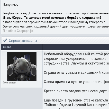
Например:
Голубая заря над Браксисом заставляет позабыть о проблемах войн
Итак, Жерар. Ты хочешь моей помощи в борьбе с ксерджами?
* повернулся от огромного иллюминатора к вошедшему генералу *
Зачем этот человек, странный давний друг прошлого позвал именно
Я люблю Старкрафт!
Сердце женщины
Kitana
Небольшой оборудованный каютой раз
скорости под ускорением в несколько т
сотрудничества Службы и скаутского э
Справа от штурвала медицинский комп
Слева прямо на пульте управления фо
Группа
guest
Кресло пилота отодвинуто нестандарт
Ещё позади в грузовом отсеке капсул
"Тайного Отдела Научной Канцелярии" 