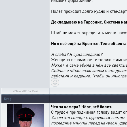
никаких форм жизни.
Полёт проходит долго нудно и станда
Докладываю на Тарсонис. Система на
Штаб не может определить место нахо
Но я всё ещё на Бронтсе. Тело объек
Я слаба? Я сумасшедшая?
Женщина вспоминает историю с импи
Может, я сама убила в нём все светлые
Сейчас я чётко знаю зачем я это делаю
действия и падение. Чтобы он никогда 
22 Мая 2011 14:15:49
Kreg
Что за камера? Чёрт, всё болит.
С трудом приподнимая голову видит ог
Узнаю это солнце с пурпурным светом.
последние минуты перед началом удар