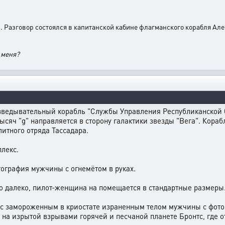
ы. Разговор состоялся в капитанской кабине флагманского корабля Ал
 меня?
ведывательный корабль "Службы Управления Республиканской б
ысяч "g" направляется в сторону галактики звезды "Вега". Кора
литного отряда Тассадара.
лекс.
тография мужчины с огнемётом в руках.
но далеко, пилот-женщина на помещается в стандартные размеры
а с замороженным в криостате израненным телом мужчины с фот
на изрытой взрывами горячей и песчаной планете Бронтс, где о