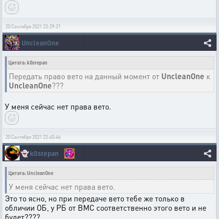
20 Сентября 2021 23:29:21
UncleanOne
Цитата: k0stepan
Передать право вето на данный момент от
UncleanOne
к
UncleanOne
???
У меня сейчас нет права вето.
20 Сентября 2021 23:40:46
👻
k0stepan
Цитата: UncleanOne
У меня сейчас нет права вето.
Это то ясно, но при передаче вето тебе же только в
обличии ОБ, у РБ от ВМС соответственно этого вето и не
будет????