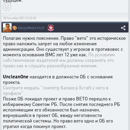
20 Сентября 2021 23:53:50
🎨
VasyaMalevich
Полагаю нужно
пояснение
. Право "вето" это историческое
право наложить запрет на любое изменение
админисрации. Оно существует у игроков в противовес с
момента основания ВМС лет 12 уже как.
По условиям
собственников-издателей мы должны сохранять это
право как и слушать разнообразные мнения.
UncleanOne
находится в должности ОБ с основания
проекта.
Смотрите медаль "скипетр баланса Xcraft у него в
профиле".
Позже ОБ покидал проект и право ВЕТО перешло к
избираемому Советом РБ. После снятия последнего РБ
исполняющим его обязанности был назначен,
вернувшийся в проект ОБ, ввиду неготовности
политической системы. Но право вето одно и ОБ его
утратил когда покинул проект.