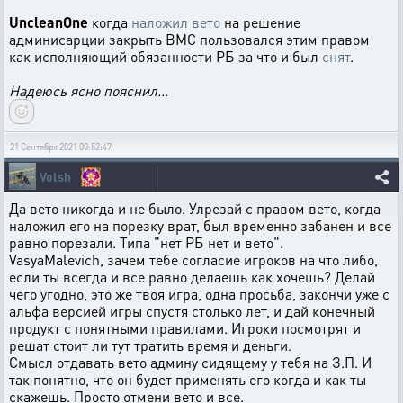
UncleanOne
когда
наложил вето
на решение
админисарции закрыть ВМС пользовался этим правом
как исполняющий обязанности РБ за что и был
снят
.
Надеюсь ясно пояснил...
21 Сентября 2021 00:52:47
Volsh
Да вето никогда и не было. Улрезай с правом вето, когда
наложил его на порезку врат, был временно забанен и все
равно порезали. Типа "нет РБ нет и вето".
VasyaMalevich, зачем тебе согласие игроков на что либо,
если ты всегда и все равно делаешь как хочешь? Делай
чего угодно, это же твоя игра, одна просьба, закончи уже с
альфа версией игры спустя столько лет, и дай конечный
продукт с понятными правилами. Игроки посмотрят и
решат стоит ли тут тратить время и деньги.
Смысл отдавать вето админу сидящему у тебя на З.П. И
так понятно, что он будет применять его когда и как ты
скажешь. Просто отмени вето и все.