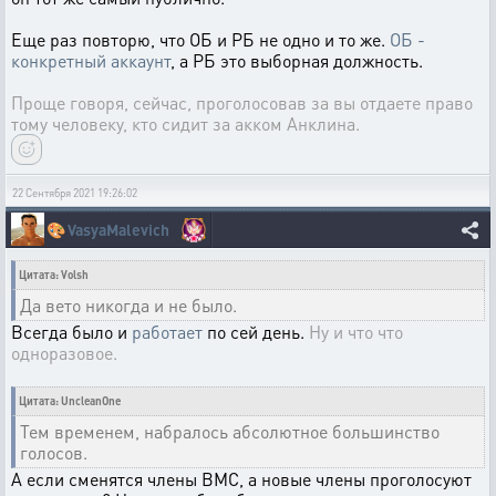
Еще раз повторю, что ОБ и РБ не одно и то же.
ОБ -
конкретный аккаунт
, а РБ это выборная должность.
Проще говоря, сейчас, проголосовав за вы отдаете право
тому человеку, кто сидит за акком Анклина.
22 Сентября 2021 19:26:02
🎨
VasyaMalevich
Цитата: Volsh
Да вето никогда и не было.
Всегда было и
работает
по сей день.
Ну и что что
одноразовое.
Цитата: UncleanOne
Тем временем, набралось абсолютное большинство
голосов.
А если сменятся члены ВМС, а новые члены проголосуют