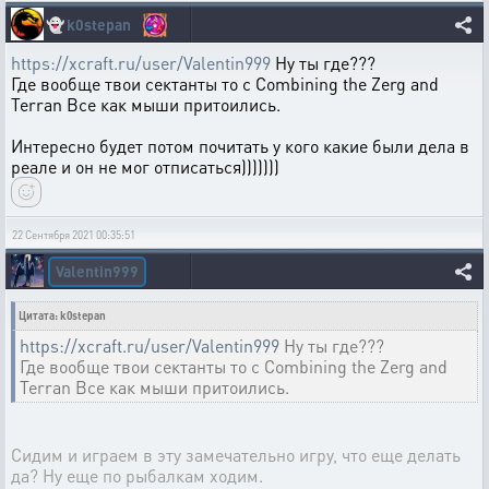
👻
k0stepan
https://xcraft.ru/user/Valentin999
Ну ты где???
Где вообще твои сектанты то с Combining the Zerg and
Terran Все как мыши притоились.
Интересно будет потом почитать у кого какие были дела в
реале и он не мог отписаться)))))))
22 Сентября 2021 00:35:51
Valentin999
Цитата: k0stepan
https://xcraft.ru/user/Valentin999
Ну ты где???
Где вообще твои сектанты то с Combining the Zerg and
Terran Все как мыши притоились.
Сидим и играем в эту замечательно игру, что еще делать
да? Ну еще по рыбалкам ходим.