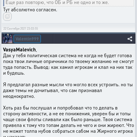
Еще раз повторю, что ОБ и РБ не одно и то же.
Тут абсолютно согласен.
22 Сентября 2021 23:03:55
Valentin999
VasyaMalevich
,
Дак у тебя политическая система не когда не будет готова
пока твои личные опричники по твоему желанию не смогут
туда попасть. Вывод: как хамил игрокам и клал на них так
и будешь.
Я предлагал разные мысли что могло всех устроить. но ты
даже темы не дочитывал, что сам признавал
неоднократно.
Хоть раз бы послушал и попробовал что то делать в
сторону активности, а не ее понижения, уверен бы и топы
чаще свои флоты сливали как было раньше. Твоя система
привела к тому что топам делать не чего и они жиреют. Что
не может толпа нубов собраться сабом на Жирного игрока
и наказать.