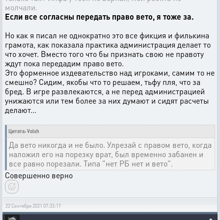
молчали.
Если все согласны передать право вето, я тоже за.
Но как я писал не однократно это все фикция и филькина
грамота, как показала практика администрация делает то
что хочет. Вместо того что бы признать свою не правоту
ждут пока передадим право вето.
Это форменное издевательство над игроками, самим то не
смешно? Сидим, якобы что то решаем, тьфу пля, что за
бред. В игре развлекаются, а не перед администрацией
унижаются или тем более за них думают и сидят расчеты
делают...
Цитата: Volsh
Да вето никогда и не было. Улрезай с правом вето, когда
наложил его на порезку врат, был временно забанен и
все равно порезали. Типа "нет РБ нет и вето".
Совершенно верно
22 Сентября 2021 07:33:17