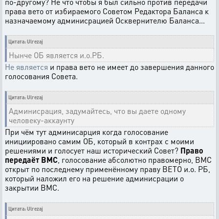
по-другому? Не что чтобы я был сильно против передачи
права вето от избираемого Советом Редактора Баланса к
назначаемому админисрацией Осквернителю Баланса...
Цитата: Ulrezaj
Нынче ОБ является и.о.РБ.
Не является
и права вето не имеет до завершения данного
голосования Совета.
Цитата: Ulrezaj
Админисрация, задумайтесь, что вы даете одному
человеку-аккаунту
При чём тут админисарция когда голосование
инициировано самим ОБ, который в контрах с моими
решениями и голосует наш исторический Совет?
Право
передаёт ВМС
, голосование абсолютно правомерно, ВМС
открыт по последнему применённому праву ВЕТО и.о. РБ,
который наложил его на решение админисрации о
закрытии ВМС.
Цитата: Ulrezaj