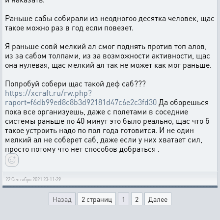
Раньше сабы собирали из неодногоо десятка человек, щас
такое можно раз в год если повезет.
Я раньше совй мелкий ал смог поднять против топ алов,
из за сабом толпами, из за возможности активности, щас
она нулевая, щас мелкий ал так не может как мог раньше.
Попробуй собери щас такой деф саб???
https://xcraft.ru/rw.php?
raport=f6db99ed8c8b3d92181d47c6e2c3fd30
Да оборешься
пока все организуешь, даже с полетами в соседние
системы раньше по 40 минут это было реально, щас что б
такое устроить надо по пол года готовится. И не один
мелкий ал не соберет саб, даже если у них хватает сил,
просто потому что нет способов добраться .
22 Сентября 2021 23:11:29
Назад
2 страниц
1
2
Далее