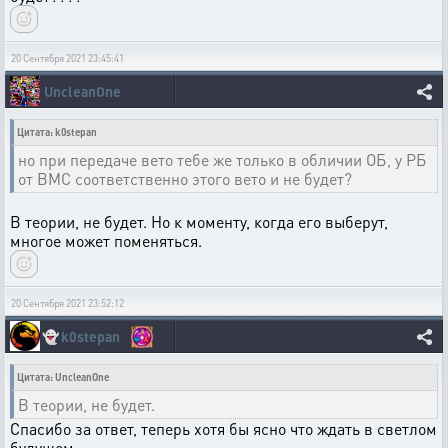
20 Сентября 2021 23:45:41
UncleanOne
Цитата: k0stepan
но при передаче вето тебе же только в обличии ОБ, у РБ
от ВМС соответственно этого вето и не будет?
В теории, не будет. Но к моменту, когда его выберут,
многое может поменяться.
20 Сентября 2021 23:52:12
👻
k0stepan
Цитата: UncleanOne
В теории, не будет.
Спасибо за ответ, теперь хотя бы ясно что ждать в светлом
будущем.