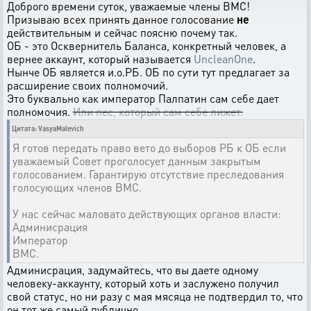
Доброго времени суток, уважаемые члены ВМС!
Призываю всех принять данное голосование
не
действительным и сейчас поясню почему так.
ОБ - это Осквернитель Баланса, конкретный человек, а
вернее аккаунт, который называется
UncleanOne
.
Нынче ОБ является и.о.РБ. ОБ по сути тут предлагает за
расширение своих полномочий.
Это буквально как император Палпатин сам себе дает
полномочия.
Или пес, который сам себе лижет.
Цитата: VasyaMalevich
Я готов передать право вето до выборов РБ к ОБ если
уважаемый Совет проголосует данным закрытым
голосованием. Гарантирую отсутствие преследования
голосующих членов ВМС.
У нас сейчас маловато действующих органов власти:
Админисрация
Император
ВМС.
Админисрация, задумайтесь, что вы даете одному
человеку-аккаунту, который хоть и заслужено получил
свой статус, но ни разу с мая мясяца не подтвердил то, что
он тот же самый публично.