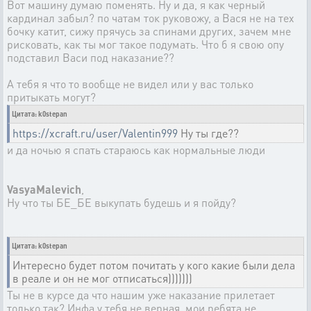
Вот машину думаю поменять. Ну и да, я как черный
кардинал забыл? по чатам ток руковожу, а Вася не на тех
бочку катит, сижу прячусь за спинами других, зачем мне
рисковать, как ты мог такое подумать. Что б я свою опу
подставил Васи под наказание??
А тебя я что то вообще не видел или у вас только
притыкать могут?
Цитата: k0stepan
https://xcraft.ru/user/Valentin999
Ну ты где??
и да ночью я спать стараюсь как нормальные люди
VasyaMalevich
,
Ну что ты БЕ_БЕ выкупать будешь и я пойду?
Цитата: k0stepan
Интересно будет потом почитать у кого какие были дела
в реале и он не мог отписаться)))))))
Ты не в курсе да что нашим уже наказание прилетает
только так? Инфа у тебя не верная, мои ребята не