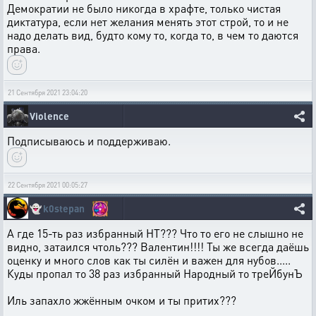
Демократии не было никогда в храфте, только чистая
диктатура, если нет желания менять этот строй, то и не
надо делать вид, будто кому то, когда то, в чем то даются
права.
21 Сентября 2021 23:04:20
Violence
Подписываюсь и поддерживаю.
22 Сентября 2021 00:05:27
👻
k0stepan
А где 15-ть раз избранный НТ??? Что то его не слышно не
видно, затаился чтоль??? Валентин!!!! Ты же всегда даёшь
оценку и много слов как ты силён и важен для нубов.....
Куды пропал то 38 раз избранный Народный то треЙбунЪ
Иль запахло жжённым очком и ты притих???