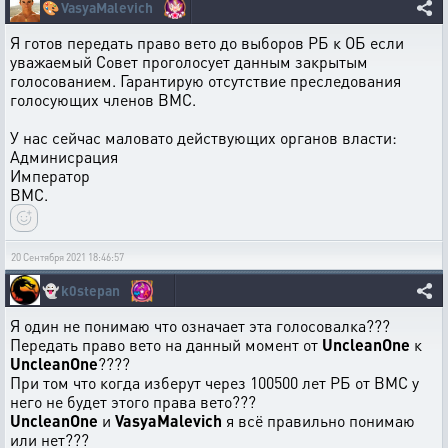
🎨
VasyaMalevich
Я готов передать право вето до выборов РБ к ОБ если
уважаемый Совет проголосует данным закрытым
голосованием. Гарантирую отсутствие преследования
голосующих членов ВМС.
У нас сейчас маловато действующих органов власти:
Админисрация
Император
ВМС.
20 Сентября 2021 18:46:57
👻
k0stepan
Я один не понимаю что означает эта голосовалка???
Передать право вето на данный момент от
UncleanOne
к
UncleanOne
????
При том что когда изберут через 100500 лет РБ от ВМС у
него не будет этого права вето???
UncleanOne
и
VasyaMalevich
я всё правильно понимаю
или нет???