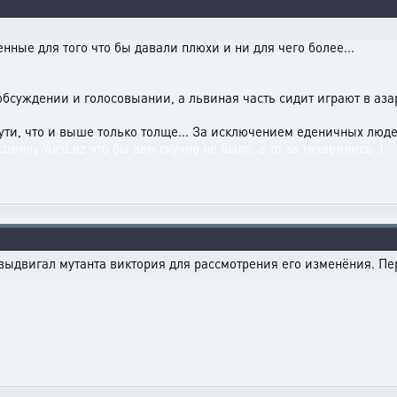
нные для того что бы давали плюхи и ни для чего более...
обсуждении и голосовыании, а львиная часть сидит играют в азар
ути, что и выше только толще... За исключением еденичных людей
ценну YuriLaz что бы вам скучно не было, а то за тихарились ;)
 выдвигал мутанта виктория для рассмотрения его изменёния. Пер