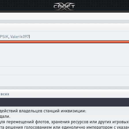
PSIK
,
Valerik097
)
 всех
 действий владельцев станций инквизиции:
едали.
 для перемещений флотов, хранения ресурсов или других игровы
ента решения голосованием или единолично императором с указ