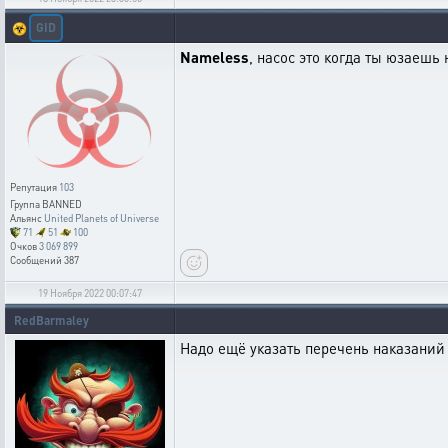
GID
☣️
Nameless
, насос это когда ты юзаешь
Репутация
103
Группа
BANNED
Альянс
United Planets of Universe
71
51
100
Очков
3 069 899
Сообщений
387
19 Ноября 2022 00:07:47
RedBarmaley
Надо ещё указать перечень наказаний 