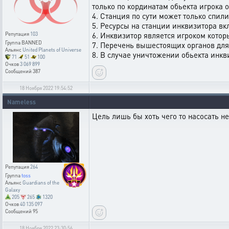
только по кординатам обьекта игрока 
4. Станция по сути может только спил
5. Ресурсы на станции инквизитора вк
6. Инквизитор является игроком котор
Репутация
103
Группа
BANNED
7. Перечень вышестоящих органов для
Альянс
United Planets of Universe
8. В случае уничтожении обьекта инкв
71
51
100
Очков
3 069 899
Сообщений
387
18 Ноября 2022 19:54:52
Nameless
Цель лишь бы хоть чего то насосать н
Репутация
264
Группа
toss
Альянс
Guardians of the
Galaxy
205
265
1320
Очков
40 135 097
Сообщений
95
18 Ноября 2022 23:30:56