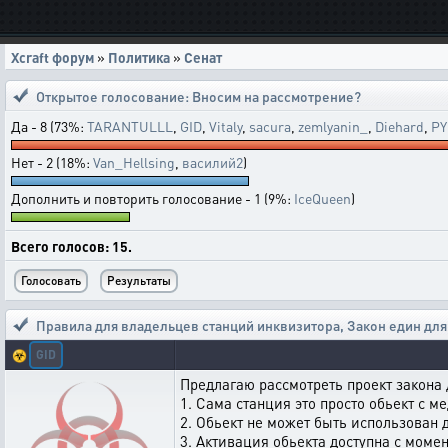
Xcraft форум
»
Политика
»
Сенат
Открытое голосование:
Вносим на рассмотрение?
Да - 8 (73%:
TARANTULLL
,
GID
,
Vitaly
,
sacura
,
zemlyanin_
,
Diehard
,
PY
Нет - 2 (18%:
Van_Hellsing
,
василий2
)
Дополнить и повторить голосование - 1 (9%:
IceQueen
)
Всего голосов: 15.
Правила для владельцев станций инквизитора
,
Закон един для
GID
☣️
Предлагаю рассмотреть проект закона
1. Сама станция это просто обьект с м
2. Обьект не может быть использован
3. Активация обьекта доступна с мом