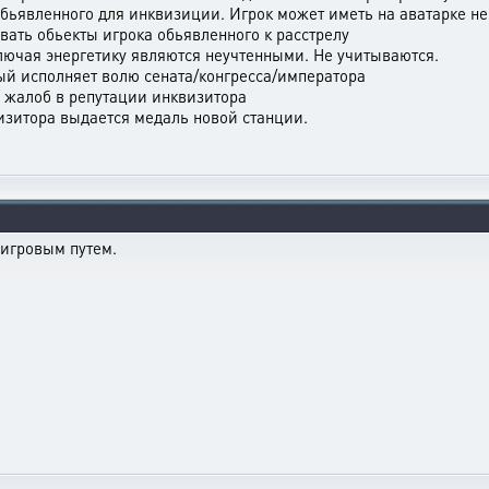
обьявленного для инквизиции. Игрок может иметь на аватарке нек
ивать обьекты игрока обьявленного к расстрелу
лючая энергетику являются неучтенными. Не учитываются.
ый исполняет волю сената/конгресса/императора
 жалоб в репутации инквизитора
изитора выдается медаль новой станции.
еигровым путем.