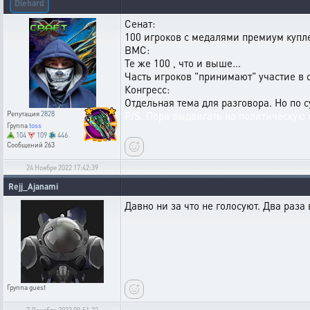
Diehard
Сенат:
100 игроков с медалями премиум купле
ВМС:
Те же 100 , что и выше...
Часть игроков "принимают" участие в 
Конгресс:
Отдельная тема для разговора. Но по с
P/S. Пора выдвигать на политическую с
Репутация
2828
Группа
toss
104
109
446
Сообщений
263
24 Ноября 2022 17:42:39
Rejj_Ajanami
Давно ни за что не голосуют. Два раза
Группа
guest
7 Декабря 2022 09:51:22