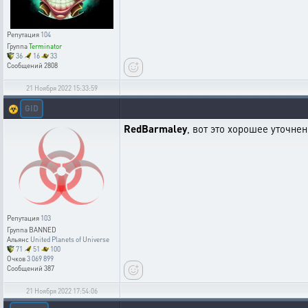
Репутация
104
Группа
Terminator
36
16
33
Сообщений
2808
21 Ноября 2022 15:33:59
GID
☣️
RedBarmaley
, вот это хорошее уточнен
Репутация
103
Группа
BANNED
Альянс
United Planets of Universe
71
51
100
Очков
3 069 899
Сообщений
387
21 Ноября 2022 17:54:06