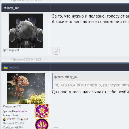
Mihey_82
За то, что нужно и полезно, голосуют а
А какие-то непонятные полномочия не
Группа
guest
7 Декабря 2022 14:18:23
🇺🇦
xexexe
Цитата: Mihey_82
то, что нужно и полезно, голосуют ак
Да просто тосы насасывают себе неуб
Репутация
320
Группа
Head cluster
Альянс
Тень
239
103
241
Очков
49 425 274
Сообщений
394