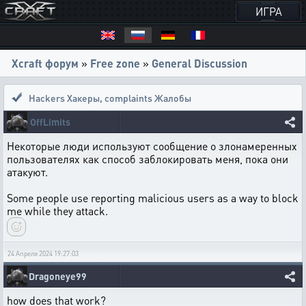
ИГРА
Xcraft форум
»
Free zone
»
General Discussion
Hackers Хакеры
,
complaints Жалобы
OffLimits
Некоторые люди используют сообщение о злонамеренных
пользователях как способ заблокировать меня, пока они
атакуют.
Some people use reporting malicious users as a way to block
me while they attack.
24 Апреля 2024 19:27:03
Dragoneye99
how does that work?