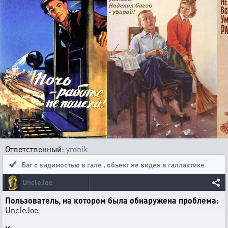
Ответственный:
ymnik
Баг с видимостью в гале
,
обьект не виден в галлактике
UncleJoe
Пользователь, на котором была обнаружена проблема:
UncleJoe