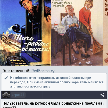
Ответственный:
RedBarmaley
Не обновляются координаты активной планеты при
переходе
,
При смене активной планки коры галы меняются,
а планки остаются старые
argus22
Пользователь, на котором была обнаружена проблема:
argus22