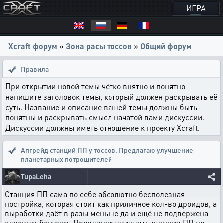
ИГРА
Xcraft форум
»
Зона расы тоссов
»
Общий форум
Правила
При открытии новой темы чётко внятно и понятно
напишите заголовок темы, который должен раскрывать её
суть. Название и описание вашей темы должны быть
понятны и раскрывать смысл начатой вами дискуссии.
Дискуссии должны иметь отношение к проекту Xcraft.
Апгрейд станций ПП у тоссов
,
Предлагаю улучшение
планетарных потрошителей
TupaLeha
Станция ПП сама по себе абсолютно бесполезная
постройка, которая стоит как приличное кол-во дроидов, а
выработки даёт в разы меньше да и ещё не подвержена
алловым бонусам. Предлагаю улучшить станции ПП по