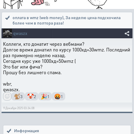
оплата в wmz (web money)
,
За неделю цена подскочила
более чем в полтора раза!
qwaszx
Коллеги, кто донатит через вебмани?
Долгое время донатил по курсу 1000хд=30wmz. Последний
раз примерно неделю назад.
Сегодня курс уже 1000хд=50wmz (
Это баг или фича?
Прошу без лишнего спама.
wbr,
qwaszx.
🐒
🤡
🎉
🤬
3
2
1
1
9 Декабря 2025 03:34:08
Информация