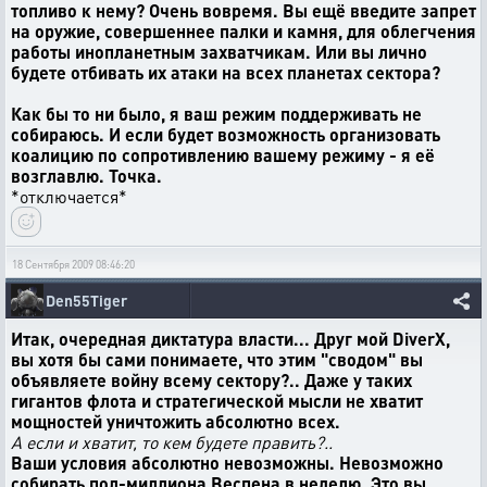
топливо к нему? Очень вовремя. Вы ещё введите запрет
на оружие, совершеннее палки и камня, для облегчения
работы инопланетным захватчикам. Или вы лично
будете отбивать их атаки на всех планетах сектора?
Как бы то ни было, я ваш режим поддерживать не
собираюсь. И если будет возможность организовать
коалицию по сопротивлению вашему режиму - я её
возглавлю. Точка.
*отключается*
18 Сентября 2009 08:46:20
Den55Tiger
Итак, очередная диктатура власти... Друг мой DiverX,
вы хотя бы сами понимаете, что этим "сводом" вы
объявляете войну всему сектору?.. Даже у таких
гигантов флота и стратегической мысли не хватит
мощностей уничтожить абсолютно всех.
А если и хватит, то кем будете править?..
Ваши условия абсолютно невозможны. Невозможно
собирать пол-миллиона Веспена в неделю. Это вы,