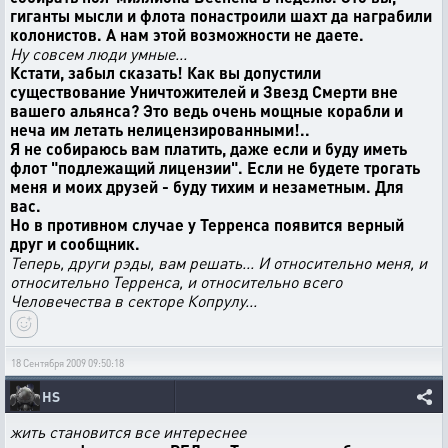
гиганты мысли и флота понастроили шахт да награбили
колонистов. А нам этой возможности не даете.
Ну совсем люди умные...
Кстати, забыл сказать! Как вы допустили
существование Уничтожителей и Звезд Смерти вне
вашего альянса? Это ведь очень мощные корабли и
неча им летать нелицензированными!..
Я не собираюсь вам платить, даже если и буду иметь
флот "подлежащий лицензии". Если не будете трогать
меня и моих друзей - буду тихим и незаметным. Для
вас.
Но в противном случае у Терренса появится верный
друг и сообщник.
Теперь, други рэды, вам решать... И относительно меня, и
относительно Терренса, и относительно всего
Человечества в секторе Копрулу...
18 Сентября 2009 09:50:18
HS
жить становится все интереснее