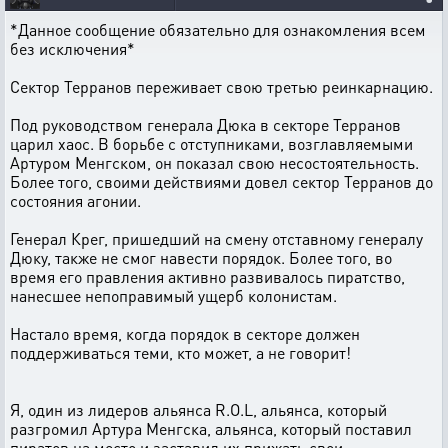
*Данное сообщение обязательно для ознакомления всем
без исключения*
Сектор Терранов переживает свою третью реинкарнацию.
Под руководством генерала Дюка в секторе Терранов
царил хаос. В борьбе с отступниками, возглавляемыми
Артуром Менгском, он показал свою несостоятельность.
Более того, своими действиями довел сектор Терранов до
состояния агонии.
Генерал Крег, пришедший на смену отставному генералу
Дюку, также не смог навести порядок. Более того, во
время его правления активно развивалось пиратство,
нанесшее непоправимый ущерб колонистам.
Настало время, когда порядок в секторе должен
поддерживаться теми, кто может, а не говорит!
Я, один из лидеров альянса R.O.L, альянса, который
разгромил Артура Менгска, альянса, который поставил
пиратов на место и заставил их прижать свои