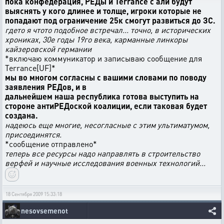
пока конфедерация, РЕДы и Terrance с али будут
выяснять у кого длинее и толще, игроки которые не
попадают под ограничение 25к смогут развиться до ЗС.
гдето я чтото подобное встречал... точно, в исторических
хрониках, 30е годы 19го века, карманные линкоры
кайзеровской германии
*включаю коммуникатор и записываю сообщение для
Terrance[UF]*
мы во многом согласны с вашими словами по поводу
заявления РЕДов, и в
дальнейшем наша республика готова выступить на
стороне антиРЕДоской коалиции, если таковая будет
создана.
надеюсь еще многие, несогласные с этим ультиматумом,
присоединятся.
*сообщение отправлено*
теперь все ресурсы надо направлять в строительство
верфей и научные исследования военных технологий...
18 Сентября 2009 15:33:18
nesovsemenot