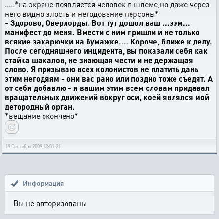
.....*на экране появляется человек в шлеме,но даже через
него видно злость и негодование персоны*
- Здорово, Оверлорды. Вот тут дошол ваш ...ээм...
манифест до меня. Вмести с ним пришли и не только
всякие закарючки на бумажке.... Короче, ближе к делу.
После сегодняшнего инцидента, вы показали себя как
стайка шакалов, не знающая чести и не держащая
слово. Я призываю всех колонистов не платить дань
этим негодяям - они вас рано или поздно тоже съедят. А
от себя добавлю - я вашим этим всем словам придавал
вращательных движений вокруг оси, коей являлся мой
детородный орган.
*вещание окончено*
19 Сентября 2009 13:01:21
Информация
Вы не авторизованы