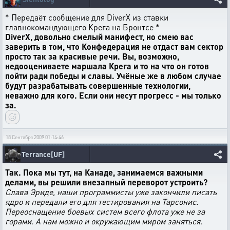
* Передаёт сообщение для DiverX из ставки
главнокомандующего Крега на Бронтсе *
DiverX, довольно смелый манифест, но смею вас
заверить в том, что Конфедерация не отдаст вам сектор
просто так за красивые речи. Вы, возможно,
недооцениваете маршала Крега и то на что он готов
пойти ради победы и славы. Учёные же в любом случае
будут разрабатывать совершенные технологии,
неважно для кого. Если они несут прогресс - мы только
за.
18 Сентября 2009 01:14:46
Terrance[UF]
Так. Пока мы тут, на Канаде, занимаемся важными
делами, вы решили внезапный переворот устроить?
Слава Эриде, наши программисты уже закончили писать
ядро и передали его для тестирования на Тарсонис.
Переоснащение боевых систем всего флота уже не за
горами. А нам можно и окружающим миром заняться.