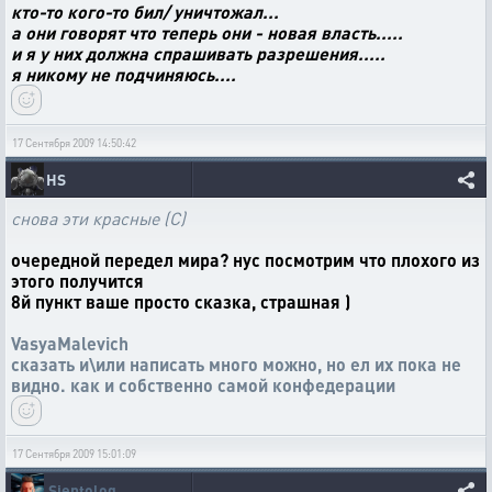
кто-то кого-то бил/ уничтожал...
а они говорят что теперь они - новая власть.....
и я у них должна спрашивать разрешения.....
я никому не подчиняюсь....
17 Сентября 2009 14:50:42
HS
снова эти красные (С)
очередной передел мира? нус посмотрим что плохого из
этого получится
8й пункт ваше просто сказка, страшная )
VasyaMalevich
сказать и\или написать много можно, но ел их пока не
видно. как и собственно самой конфедерации
17 Сентября 2009 15:01:09
Sientolog