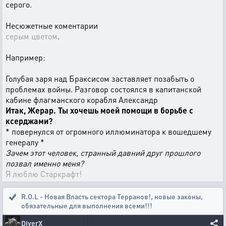
серого.
Несюжетные коментарии
серым цветом
.
Например:
Голубая заря над Браксисом заставляет позабыть о
проблемах войны. Разговор состоялся в капитанской
кабине флагманского корабля Александр
Итак, Жерар. Ты хочешь моей помощи в борьбе с
ксерджами?
* повернулся от огромного иллюминатора к вошедшему
генералу *
Зачем этот человек, странный давний друг прошлого
позвал именно меня?
Я люблю Старкрафт!
R.O.L - Новая Власть сектора Терранов!
,
новые законы,
обязательные для выполнения всеми!!!
DiverX