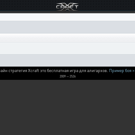
айн стратегия Xcraft это бесплатная игра для алигархов.
Пример боя >
2009 — 2526